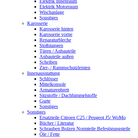
Elektrik Innenraum
Elektrik Motorraum
Wischanlage
Sonstiges
Karosserie
Karosserie hinten
Karosserie vorne
Reparaturbleche
Stoßstangen
Türen / Anbauteile
Anbauteile außen
Scheiben
Zier- / Rammschutzleisten
Innenausstattung
Schlösser
Mittelkonsole
Armaturenbrett
Sitzstoffe / Dachhimmelstoffe
Gurte
Sonstiges
Sonstiges
Ersatzteile Citroen C25 / Peugeot J5/ WoMo
Bücher / Literatur
Schrauben Bolzen Normteile Befestigungsteile
Öle / Fette