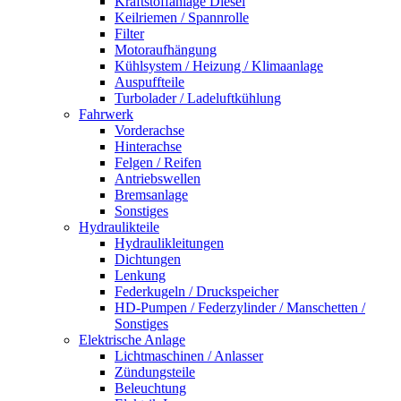
Kraftstoffanlage Diesel
Keilriemen / Spannrolle
Filter
Motoraufhängung
Kühlsystem / Heizung / Klimaanlage
Auspuffteile
Turbolader / Ladeluftkühlung
Fahrwerk
Vorderachse
Hinterachse
Felgen / Reifen
Antriebswellen
Bremsanlage
Sonstiges
Hydraulikteile
Hydraulikleitungen
Dichtungen
Lenkung
Federkugeln / Druckspeicher
HD-Pumpen / Federzylinder / Manschetten /
Sonstiges
Elektrische Anlage
Lichtmaschinen / Anlasser
Zündungsteile
Beleuchtung