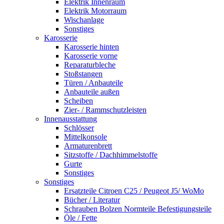
Elektrik Innenraum
Elektrik Motorraum
Wischanlage
Sonstiges
Karosserie
Karosserie hinten
Karosserie vorne
Reparaturbleche
Stoßstangen
Türen / Anbauteile
Anbauteile außen
Scheiben
Zier- / Rammschutzleisten
Innenausstattung
Schlösser
Mittelkonsole
Armaturenbrett
Sitzstoffe / Dachhimmelstoffe
Gurte
Sonstiges
Sonstiges
Ersatzteile Citroen C25 / Peugeot J5/ WoMo
Bücher / Literatur
Schrauben Bolzen Normteile Befestigungsteile
Öle / Fette