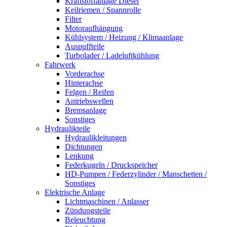
Kraftstoffanlage Diesel
Keilriemen / Spannrolle
Filter
Motoraufhängung
Kühlsystem / Heizung / Klimaanlage
Auspuffteile
Turbolader / Ladeluftkühlung
Fahrwerk
Vorderachse
Hinterachse
Felgen / Reifen
Antriebswellen
Bremsanlage
Sonstiges
Hydraulikteile
Hydraulikleitungen
Dichtungen
Lenkung
Federkugeln / Druckspeicher
HD-Pumpen / Federzylinder / Manschetten /
Sonstiges
Elektrische Anlage
Lichtmaschinen / Anlasser
Zündungsteile
Beleuchtung