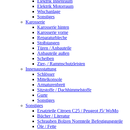
Elektrik Innenraum
Elektrik Motorraum
Wischanlage
Sonstiges
Karosserie
Karosserie hinten
Karosserie vorne
Reparaturbleche
Stoßstangen
Türen / Anbauteile
Anbauteile außen
Scheiben
Zier- / Rammschutzleisten
Innenausstattung
Schlösser
Mittelkonsole
Armaturenbrett
Sitzstoffe / Dachhimmelstoffe
Gurte
Sonstiges
Sonstiges
Ersatzteile Citroen C25 / Peugeot J5/ WoMo
Bücher / Literatur
Schrauben Bolzen Normteile Befestigungsteile
Öle / Fette