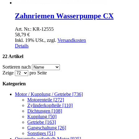
Zahnriemen Wasserpumpe CX
Art. Nr.: KR-12555
58,79 €
Inkl. 19% USt.
,
zzgl.
Versandkosten
Details
22 Artikel
Sortieren nach
Zeige
pro Seite
Kategorien
Motor / Kupplung / Getriebe
[736]
Motorenteile
[272]
Zylinderkopfteile
[110]
Dichtungen
[108]
Kupplung
[50]
Getriebe
[163]
Gangschaltung
[26]
Sonstiges
[51]
Organteile außerhalb Motor
[925]