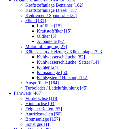
Kraftstoffanlage Benziner
[162]
Kraftstoffanlage Diesel
[157]
Keilriemen / Spannrolle
[22]
Filter
[131]
Luftfilter
[15]
Kraftstofffilter
[15]
Ölfilter
[5]
Anbauteile
[97]
Motoraufhängung
[27]
Kühlsystem / Heizung / Klimaanlage
[323]
Kühlwasserschläuche
[82]
Kühlwasserschläuche (Sätze)
[14]
Kühler
[24]
Klimaanlage
[50]
Kühlsystem / Heizung
[152]
Auspuffteile
[164]
Turbolader / Ladeluftkühlung
[45]
Fahrwerk
[467]
Vorderachse
[118]
Hinterachse
[93]
Felgen / Reifen
[55]
Antriebswellen
[60]
Bremsanlage
[157]
Sonstiges
[1]