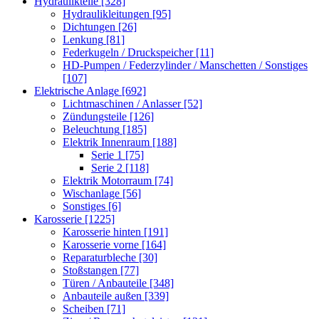
Hydraulikteile
[328]
Hydraulikleitungen
[95]
Dichtungen
[26]
Lenkung
[81]
Federkugeln / Druckspeicher
[11]
HD-Pumpen / Federzylinder / Manschetten / Sonstiges
[107]
Elektrische Anlage
[692]
Lichtmaschinen / Anlasser
[52]
Zündungsteile
[126]
Beleuchtung
[185]
Elektrik Innenraum
[188]
Serie 1
[75]
Serie 2
[118]
Elektrik Motorraum
[74]
Wischanlage
[56]
Sonstiges
[6]
Karosserie
[1225]
Karosserie hinten
[191]
Karosserie vorne
[164]
Reparaturbleche
[30]
Stoßstangen
[77]
Türen / Anbauteile
[348]
Anbauteile außen
[339]
Scheiben
[71]