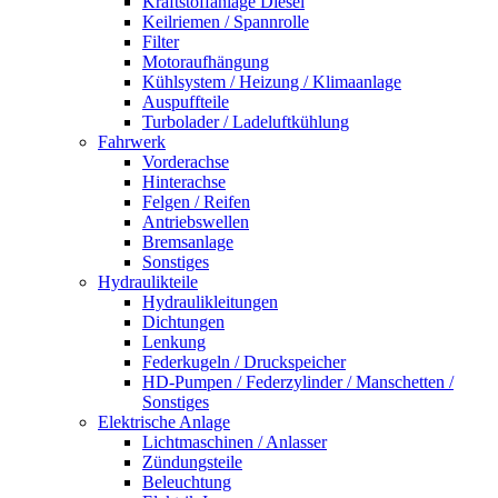
Kraftstoffanlage Diesel
Keilriemen / Spannrolle
Filter
Motoraufhängung
Kühlsystem / Heizung / Klimaanlage
Auspuffteile
Turbolader / Ladeluftkühlung
Fahrwerk
Vorderachse
Hinterachse
Felgen / Reifen
Antriebswellen
Bremsanlage
Sonstiges
Hydraulikteile
Hydraulikleitungen
Dichtungen
Lenkung
Federkugeln / Druckspeicher
HD-Pumpen / Federzylinder / Manschetten /
Sonstiges
Elektrische Anlage
Lichtmaschinen / Anlasser
Zündungsteile
Beleuchtung