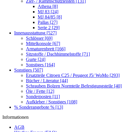
Zier- / Rammschutzleisten
[131]
Athena
[8]
MJ 83
[24]
MJ 84/85
[8]
Pallas
[27]
Serie 2
[29]
Innenausstattung
[527]
Schlösser
[69]
Mittelkonsole
[67]
Armaturenbrett
[166]
Sitzstoffe / Dachhimmelstoffe
[71]
Gurte
[24]
Sonstiges
[164]
Sonstiges
[507]
Ersatzteile Citroen C25 / Peugeot J5/ WoMo
[293]
Bücher / Literatur
[44]
Schrauben Bolzen Normteile Befestigungsteile
[40]
Öle / Fette
[12]
Sonderposten
[11]
Aufkleber / Sonstiges
[108]
% Sonderangebote %
[13]
Informationen
AGB