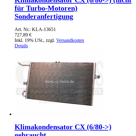
Klimakondensator CX (6/80->) (nicht
für Turbo-Motoren)
Sonderanfertigung
Art. Nr.: KLA-13651
727,89 €
Inkl. 19% USt.
,
zzgl.
Versandkosten
Details
Klimakondensator CX (6/80->)
gebraucht