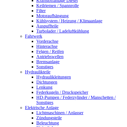
Kraftstoffanlage Diesel
Keilriemen / Spannrolle
Filter
Motoraufhängung
Kühlsystem / Heizung / Klimaanlage
Auspuffteile
Turbolader / Ladeluftkühlung
Fahrwerk
Vorderachse
Hinterachse
Felgen / Reifen
Antriebswellen
Bremsanlage
Sonstiges
Hydraulikteile
Hydraulikleitungen
Dichtungen
Lenkung
Federkugeln / Druckspeicher
HD-Pumpen / Federzylinder / Manschetten /
Sonstiges
Elektrische Anlage
Lichtmaschinen / Anlasser
Zündungsteile
Beleuchtung