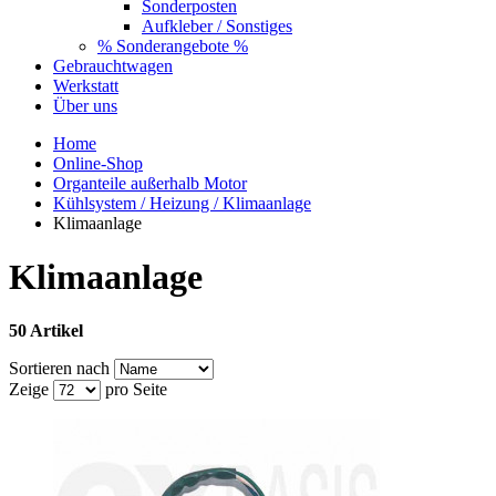
Sonderposten
Aufkleber / Sonstiges
% Sonderangebote %
Gebrauchtwagen
Werkstatt
Über uns
Home
Online-Shop
Organteile außerhalb Motor
Kühlsystem / Heizung / Klimaanlage
Klimaanlage
Klimaanlage
50 Artikel
Sortieren nach
Zeige
pro Seite