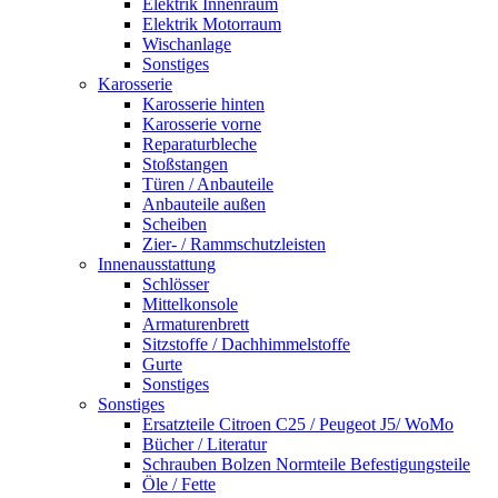
Elektrik Innenraum
Elektrik Motorraum
Wischanlage
Sonstiges
Karosserie
Karosserie hinten
Karosserie vorne
Reparaturbleche
Stoßstangen
Türen / Anbauteile
Anbauteile außen
Scheiben
Zier- / Rammschutzleisten
Innenausstattung
Schlösser
Mittelkonsole
Armaturenbrett
Sitzstoffe / Dachhimmelstoffe
Gurte
Sonstiges
Sonstiges
Ersatzteile Citroen C25 / Peugeot J5/ WoMo
Bücher / Literatur
Schrauben Bolzen Normteile Befestigungsteile
Öle / Fette