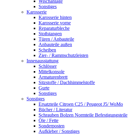
Wischanlage
Sonstiges
Karosserie
Karosserie hinten
Karosserie vorne
Reparaturbleche
Stoßstangen
Türen / Anbauteile
Anbauteile außen
Scheiben
Zier- / Rammschutzleisten
Innenausstattung
Schlösser
Mittelkonsole
Armaturenbrett
Sitzstoffe / Dachhimmelstoffe
Gurte
Sonstiges
Sonstiges
Ersatzteile Citroen C25 / Peugeot J5/ WoMo
Bücher / Literatur
Schrauben Bolzen Normteile Befestigungsteile
Öle / Fette
Sonderposten
Aufkleber / Sonstiges