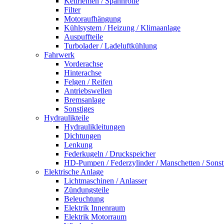
Keilriemen / Spannrolle
Filter
Motoraufhängung
Kühlsystem / Heizung / Klimaanlage
Auspuffteile
Turbolader / Ladeluftkühlung
Fahrwerk
Vorderachse
Hinterachse
Felgen / Reifen
Antriebswellen
Bremsanlage
Sonstiges
Hydraulikteile
Hydraulikleitungen
Dichtungen
Lenkung
Federkugeln / Druckspeicher
HD-Pumpen / Federzylinder / Manschetten / Sonst
Elektrische Anlage
Lichtmaschinen / Anlasser
Zündungsteile
Beleuchtung
Elektrik Innenraum
Elektrik Motorraum