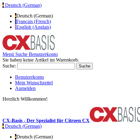
Deutsch (German)
Deutsch (German)
Français (French)
English (Anglais)
Menü
Suche
Benutzerkonto
Sie haben keine Artikel im Warenkorb.
Suche:
Suche
Benutzerkonto
Mein Wunschzettel
Anmelden
Herzlich Willkommen!
CX-Basis - Der Spezialist für Citroen CX
Deutsch (German)
Deutsch (German)