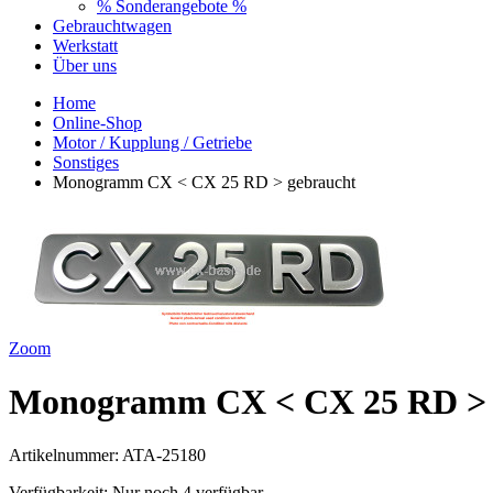
% Sonderangebote %
Gebrauchtwagen
Werkstatt
Über uns
Home
Online-Shop
Motor / Kupplung / Getriebe
Sonstiges
Monogramm CX < CX 25 RD > gebraucht
Zoom
Monogramm CX < CX 25 RD > 
Artikelnummer:
ATA-25180
Verfügbarkeit:
Nur noch 4 verfügbar