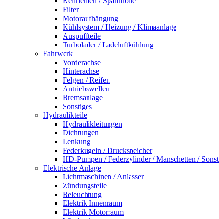
Keilriemen / Spannrolle
Filter
Motoraufhängung
Kühlsystem / Heizung / Klimaanlage
Auspuffteile
Turbolader / Ladeluftkühlung
Fahrwerk
Vorderachse
Hinterachse
Felgen / Reifen
Antriebswellen
Bremsanlage
Sonstiges
Hydraulikteile
Hydraulikleitungen
Dichtungen
Lenkung
Federkugeln / Druckspeicher
HD-Pumpen / Federzylinder / Manschetten / Sonst
Elektrische Anlage
Lichtmaschinen / Anlasser
Zündungsteile
Beleuchtung
Elektrik Innenraum
Elektrik Motorraum