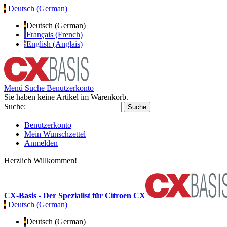
Deutsch (German)
Deutsch (German)
Français (French)
English (Anglais)
Menü
Suche
Benutzerkonto
Sie haben keine Artikel im Warenkorb.
Suche:
Suche
Benutzerkonto
Mein Wunschzettel
Anmelden
Herzlich Willkommen!
CX-Basis - Der Spezialist für Citroen CX
Deutsch (German)
Deutsch (German)