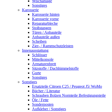
Wischanlage
Sonstiges
Karosserie
Karosserie hinten
Karosserie vorne
Reparaturbleche
Stoßstangen
Türen / Anbauteile
Anbauteile außen
Scheiben
Zier- / Rammschutzleisten
Innenausstattung
Schlösser
Mittelkonsole
Armaturenbrett
Sitzstoffe / Dachhimmelstoffe
Gurte
Sonstiges
Sonstiges
Ersatzteile Citroen C25 / Peugeot J5/ WoMo
Bücher / Literatur
Schrauben Bolzen Normteile Befestigungsteile
Öle / Fette
Sonderposten
Aufkleber / Sonstiges