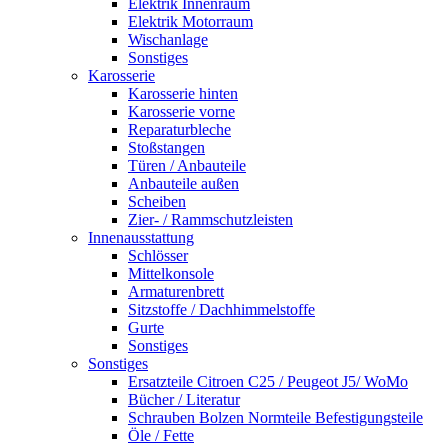
Elektrik Innenraum
Elektrik Motorraum
Wischanlage
Sonstiges
Karosserie
Karosserie hinten
Karosserie vorne
Reparaturbleche
Stoßstangen
Türen / Anbauteile
Anbauteile außen
Scheiben
Zier- / Rammschutzleisten
Innenausstattung
Schlösser
Mittelkonsole
Armaturenbrett
Sitzstoffe / Dachhimmelstoffe
Gurte
Sonstiges
Sonstiges
Ersatzteile Citroen C25 / Peugeot J5/ WoMo
Bücher / Literatur
Schrauben Bolzen Normteile Befestigungsteile
Öle / Fette