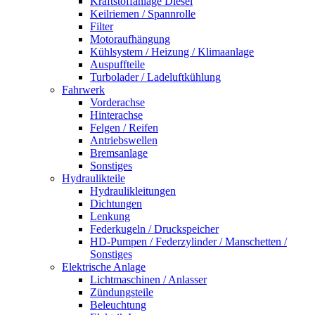
Kraftstoffanlage Diesel
Keilriemen / Spannrolle
Filter
Motoraufhängung
Kühlsystem / Heizung / Klimaanlage
Auspuffteile
Turbolader / Ladeluftkühlung
Fahrwerk
Vorderachse
Hinterachse
Felgen / Reifen
Antriebswellen
Bremsanlage
Sonstiges
Hydraulikteile
Hydraulikleitungen
Dichtungen
Lenkung
Federkugeln / Druckspeicher
HD-Pumpen / Federzylinder / Manschetten /
Sonstiges
Elektrische Anlage
Lichtmaschinen / Anlasser
Zündungsteile
Beleuchtung