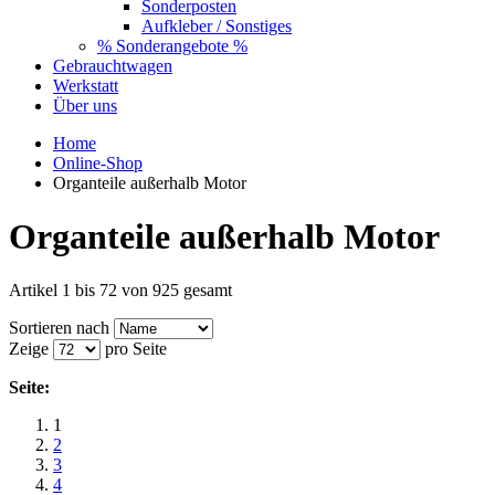
Sonderposten
Aufkleber / Sonstiges
% Sonderangebote %
Gebrauchtwagen
Werkstatt
Über uns
Home
Online-Shop
Organteile außerhalb Motor
Organteile außerhalb Motor
Artikel 1 bis 72 von 925 gesamt
Sortieren nach
Zeige
pro Seite
Seite:
1
2
3
4