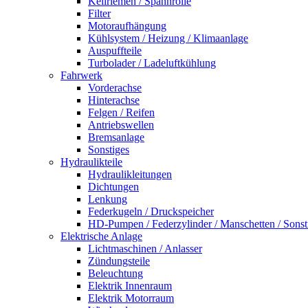
Keilriemen / Spannrolle
Filter
Motoraufhängung
Kühlsystem / Heizung / Klimaanlage
Auspuffteile
Turbolader / Ladeluftkühlung
Fahrwerk
Vorderachse
Hinterachse
Felgen / Reifen
Antriebswellen
Bremsanlage
Sonstiges
Hydraulikteile
Hydraulikleitungen
Dichtungen
Lenkung
Federkugeln / Druckspeicher
HD-Pumpen / Federzylinder / Manschetten / Sonst
Elektrische Anlage
Lichtmaschinen / Anlasser
Zündungsteile
Beleuchtung
Elektrik Innenraum
Elektrik Motorraum