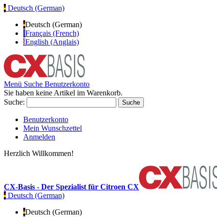
Deutsch (German)
Deutsch (German)
Français (French)
English (Anglais)
Menü
Suche
Benutzerkonto
Sie haben keine Artikel im Warenkorb.
Suche:
Suche
Benutzerkonto
Mein Wunschzettel
Anmelden
Herzlich Willkommen!
CX-Basis - Der Spezialist für Citroen CX
Deutsch (German)
Deutsch (German)