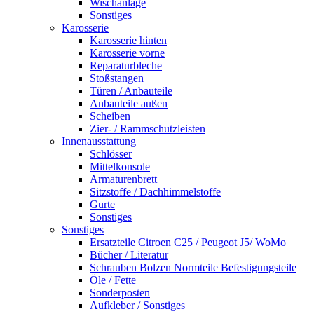
Wischanlage
Sonstiges
Karosserie
Karosserie hinten
Karosserie vorne
Reparaturbleche
Stoßstangen
Türen / Anbauteile
Anbauteile außen
Scheiben
Zier- / Rammschutzleisten
Innenausstattung
Schlösser
Mittelkonsole
Armaturenbrett
Sitzstoffe / Dachhimmelstoffe
Gurte
Sonstiges
Sonstiges
Ersatzteile Citroen C25 / Peugeot J5/ WoMo
Bücher / Literatur
Schrauben Bolzen Normteile Befestigungsteile
Öle / Fette
Sonderposten
Aufkleber / Sonstiges