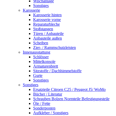
Wischanlage
Sonstiges
Karosserie
Karosserie hinten
Karosserie vorne
Reparaturbleche
Stoßstangen
Türen / Anbauteile
Anbauteile außen
Scheiben
Zier- / Rammschutzleisten
Innenausstattung
Schlösser
Mittelkonsole
Armaturenbrett
Sitzstoffe / Dachhimmelstoffe
Gurte
Sonstiges
Sonstiges
Ersatzteile Citroen C25 / Peugeot J5/ WoMo
Bücher / Literatur
Schrauben Bolzen Normteile Befestigungsteile
Öle / Fette
Sonderposten
Aufkleber / Sonstiges