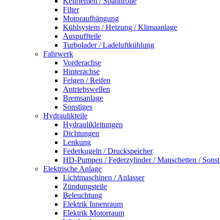
Keilriemen / Spannrolle
Filter
Motoraufhängung
Kühlsystem / Heizung / Klimaanlage
Auspuffteile
Turbolader / Ladeluftkühlung
Fahrwerk
Vorderachse
Hinterachse
Felgen / Reifen
Antriebswellen
Bremsanlage
Sonstiges
Hydraulikteile
Hydraulikleitungen
Dichtungen
Lenkung
Federkugeln / Druckspeicher
HD-Pumpen / Federzylinder / Manschetten / Sonst
Elektrische Anlage
Lichtmaschinen / Anlasser
Zündungsteile
Beleuchtung
Elektrik Innenraum
Elektrik Motorraum