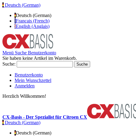
Deutsch (German)
Deutsch (German)
Français (French)
English (Anglais)
Menü
Suche
Benutzerkonto
Sie haben keine Artikel im Warenkorb.
Suche:
Suche
Benutzerkonto
Mein Wunschzettel
Anmelden
Herzlich Willkommen!
CX-Basis - Der Spezialist für Citroen CX
Deutsch (German)
Deutsch (German)