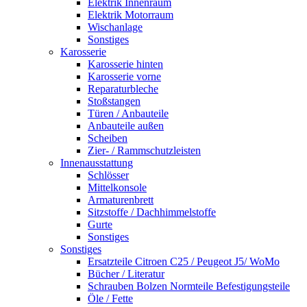
Elektrik Innenraum
Elektrik Motorraum
Wischanlage
Sonstiges
Karosserie
Karosserie hinten
Karosserie vorne
Reparaturbleche
Stoßstangen
Türen / Anbauteile
Anbauteile außen
Scheiben
Zier- / Rammschutzleisten
Innenausstattung
Schlösser
Mittelkonsole
Armaturenbrett
Sitzstoffe / Dachhimmelstoffe
Gurte
Sonstiges
Sonstiges
Ersatzteile Citroen C25 / Peugeot J5/ WoMo
Bücher / Literatur
Schrauben Bolzen Normteile Befestigungsteile
Öle / Fette