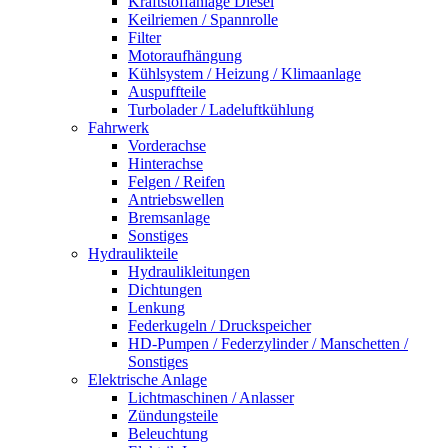
Kraftstoffanlage Diesel
Keilriemen / Spannrolle
Filter
Motoraufhängung
Kühlsystem / Heizung / Klimaanlage
Auspuffteile
Turbolader / Ladeluftkühlung
Fahrwerk
Vorderachse
Hinterachse
Felgen / Reifen
Antriebswellen
Bremsanlage
Sonstiges
Hydraulikteile
Hydraulikleitungen
Dichtungen
Lenkung
Federkugeln / Druckspeicher
HD-Pumpen / Federzylinder / Manschetten /
Sonstiges
Elektrische Anlage
Lichtmaschinen / Anlasser
Zündungsteile
Beleuchtung