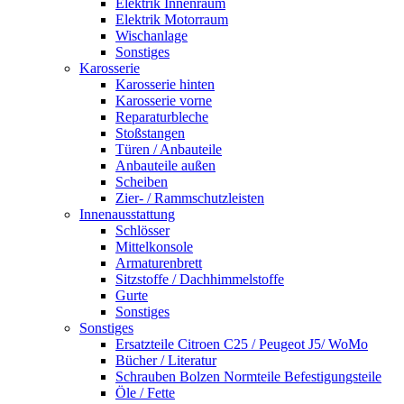
Elektrik Innenraum
Elektrik Motorraum
Wischanlage
Sonstiges
Karosserie
Karosserie hinten
Karosserie vorne
Reparaturbleche
Stoßstangen
Türen / Anbauteile
Anbauteile außen
Scheiben
Zier- / Rammschutzleisten
Innenausstattung
Schlösser
Mittelkonsole
Armaturenbrett
Sitzstoffe / Dachhimmelstoffe
Gurte
Sonstiges
Sonstiges
Ersatzteile Citroen C25 / Peugeot J5/ WoMo
Bücher / Literatur
Schrauben Bolzen Normteile Befestigungsteile
Öle / Fette