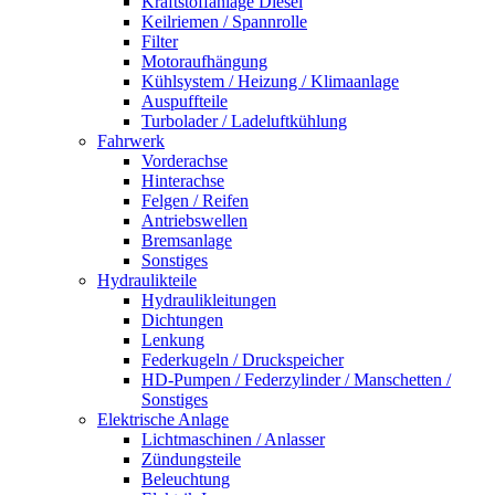
Kraftstoffanlage Diesel
Keilriemen / Spannrolle
Filter
Motoraufhängung
Kühlsystem / Heizung / Klimaanlage
Auspuffteile
Turbolader / Ladeluftkühlung
Fahrwerk
Vorderachse
Hinterachse
Felgen / Reifen
Antriebswellen
Bremsanlage
Sonstiges
Hydraulikteile
Hydraulikleitungen
Dichtungen
Lenkung
Federkugeln / Druckspeicher
HD-Pumpen / Federzylinder / Manschetten /
Sonstiges
Elektrische Anlage
Lichtmaschinen / Anlasser
Zündungsteile
Beleuchtung