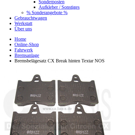
Sonderposten
Aufkleber / Sonstiges
% Sonderangebote %
Gebrauchtwagen
Werkstatt
Über uns
Home
Online-Shop
Fahrwerk
Bremsanlage
Bremsbelägesatz CX Break hinten Textar NOS