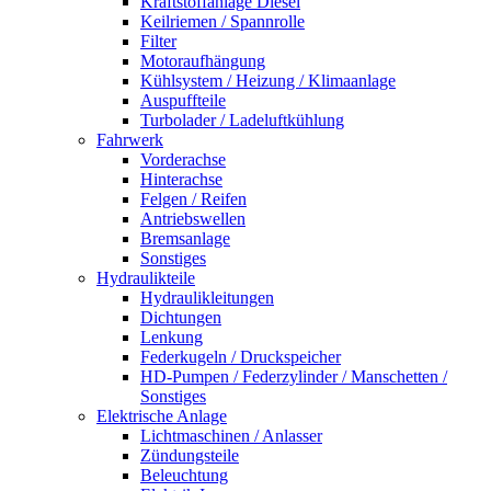
Kraftstoffanlage Diesel
Keilriemen / Spannrolle
Filter
Motoraufhängung
Kühlsystem / Heizung / Klimaanlage
Auspuffteile
Turbolader / Ladeluftkühlung
Fahrwerk
Vorderachse
Hinterachse
Felgen / Reifen
Antriebswellen
Bremsanlage
Sonstiges
Hydraulikteile
Hydraulikleitungen
Dichtungen
Lenkung
Federkugeln / Druckspeicher
HD-Pumpen / Federzylinder / Manschetten /
Sonstiges
Elektrische Anlage
Lichtmaschinen / Anlasser
Zündungsteile
Beleuchtung