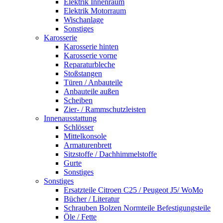
Elektrik Innenraum
Elektrik Motorraum
Wischanlage
Sonstiges
Karosserie
Karosserie hinten
Karosserie vorne
Reparaturbleche
Stoßstangen
Türen / Anbauteile
Anbauteile außen
Scheiben
Zier- / Rammschutzleisten
Innenausstattung
Schlösser
Mittelkonsole
Armaturenbrett
Sitzstoffe / Dachhimmelstoffe
Gurte
Sonstiges
Sonstiges
Ersatzteile Citroen C25 / Peugeot J5/ WoMo
Bücher / Literatur
Schrauben Bolzen Normteile Befestigungsteile
Öle / Fette