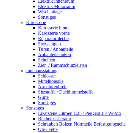
Elektrik Innenraum
Elektrik Motorraum
Wischanlage
Sonstiges
Karosserie
Karosserie hinten
Karosserie vorne
Reparaturbleche
Stoßstangen
Türen / Anbauteile
Anbauteile außen
Scheiben
Zier- / Rammschutzleisten
Innenausstattung
Schlösser
Mittelkonsole
Armaturenbrett
Sitzstoffe / Dachhimmelstoffe
Gurte
Sonstiges
Sonstiges
Ersatzteile Citroen C25 / Peugeot J5/ WoMo
Bücher / Literatur
Schrauben Bolzen Normteile Befestigungsteile
Öle / Fette