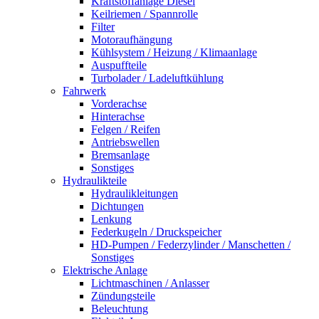
Kraftstoffanlage Diesel
Keilriemen / Spannrolle
Filter
Motoraufhängung
Kühlsystem / Heizung / Klimaanlage
Auspuffteile
Turbolader / Ladeluftkühlung
Fahrwerk
Vorderachse
Hinterachse
Felgen / Reifen
Antriebswellen
Bremsanlage
Sonstiges
Hydraulikteile
Hydraulikleitungen
Dichtungen
Lenkung
Federkugeln / Druckspeicher
HD-Pumpen / Federzylinder / Manschetten /
Sonstiges
Elektrische Anlage
Lichtmaschinen / Anlasser
Zündungsteile
Beleuchtung