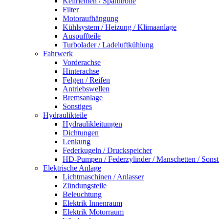
Keilriemen / Spannrolle
Filter
Motoraufhängung
Kühlsystem / Heizung / Klimaanlage
Auspuffteile
Turbolader / Ladeluftkühlung
Fahrwerk
Vorderachse
Hinterachse
Felgen / Reifen
Antriebswellen
Bremsanlage
Sonstiges
Hydraulikteile
Hydraulikleitungen
Dichtungen
Lenkung
Federkugeln / Druckspeicher
HD-Pumpen / Federzylinder / Manschetten / Sonst
Elektrische Anlage
Lichtmaschinen / Anlasser
Zündungsteile
Beleuchtung
Elektrik Innenraum
Elektrik Motorraum