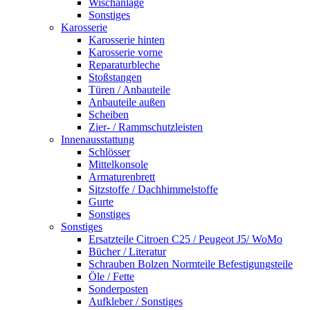
Wischanlage
Sonstiges
Karosserie
Karosserie hinten
Karosserie vorne
Reparaturbleche
Stoßstangen
Türen / Anbauteile
Anbauteile außen
Scheiben
Zier- / Rammschutzleisten
Innenausstattung
Schlösser
Mittelkonsole
Armaturenbrett
Sitzstoffe / Dachhimmelstoffe
Gurte
Sonstiges
Sonstiges
Ersatzteile Citroen C25 / Peugeot J5/ WoMo
Bücher / Literatur
Schrauben Bolzen Normteile Befestigungsteile
Öle / Fette
Sonderposten
Aufkleber / Sonstiges