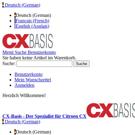
Deutsch (German)
Deutsch (German)
Français (French)
English (Anglais)
Menü
Suche
Benutzerkonto
Sie haben keine Artikel im Warenkorb.
Suche:
Suche
Benutzerkonto
Mein Wunschzettel
Anmelden
Herzlich Willkommen!
CX-Basis - Der Spezialist für Citroen CX
Deutsch (German)
Deutsch (German)