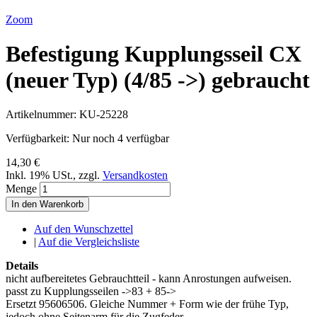
Zoom
Befestigung Kupplungsseil CX
(neuer Typ) (4/85 ->) gebraucht
Artikelnummer:
KU-25228
Verfügbarkeit:
Nur noch 4 verfügbar
14,30 €
Inkl. 19% USt.
,
zzgl.
Versandkosten
Menge
In den Warenkorb
Auf den Wunschzettel
|
Auf die Vergleichsliste
Details
nicht aufbereitetes Gebrauchtteil - kann Anrostungen aufweisen.
passt zu Kupplungsseilen ->83 + 85->
Ersetzt 95606506. Gleiche Nummer + Form wie der frühe Typ,
jedoch ohne Seitenarm für die Zugfeder