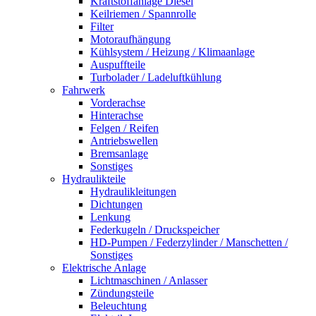
Kraftstoffanlage Diesel
Keilriemen / Spannrolle
Filter
Motoraufhängung
Kühlsystem / Heizung / Klimaanlage
Auspuffteile
Turbolader / Ladeluftkühlung
Fahrwerk
Vorderachse
Hinterachse
Felgen / Reifen
Antriebswellen
Bremsanlage
Sonstiges
Hydraulikteile
Hydraulikleitungen
Dichtungen
Lenkung
Federkugeln / Druckspeicher
HD-Pumpen / Federzylinder / Manschetten /
Sonstiges
Elektrische Anlage
Lichtmaschinen / Anlasser
Zündungsteile
Beleuchtung