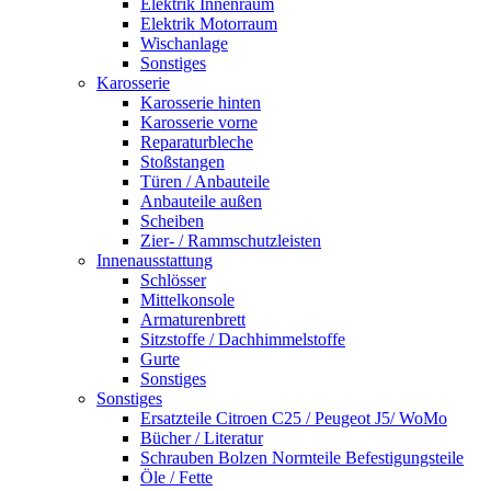
Elektrik Innenraum
Elektrik Motorraum
Wischanlage
Sonstiges
Karosserie
Karosserie hinten
Karosserie vorne
Reparaturbleche
Stoßstangen
Türen / Anbauteile
Anbauteile außen
Scheiben
Zier- / Rammschutzleisten
Innenausstattung
Schlösser
Mittelkonsole
Armaturenbrett
Sitzstoffe / Dachhimmelstoffe
Gurte
Sonstiges
Sonstiges
Ersatzteile Citroen C25 / Peugeot J5/ WoMo
Bücher / Literatur
Schrauben Bolzen Normteile Befestigungsteile
Öle / Fette