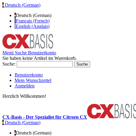
Deutsch (German)
Deutsch (German)
Français (French)
English (Anglais)
Menü
Suche
Benutzerkonto
Sie haben keine Artikel im Warenkorb.
Suche:
Suche
Benutzerkonto
Mein Wunschzettel
Anmelden
Herzlich Willkommen!
CX-Basis - Der Spezialist für Citroen CX
Deutsch (German)
Deutsch (German)