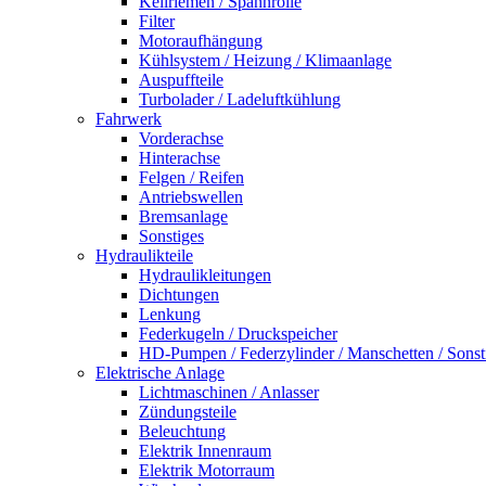
Keilriemen / Spannrolle
Filter
Motoraufhängung
Kühlsystem / Heizung / Klimaanlage
Auspuffteile
Turbolader / Ladeluftkühlung
Fahrwerk
Vorderachse
Hinterachse
Felgen / Reifen
Antriebswellen
Bremsanlage
Sonstiges
Hydraulikteile
Hydraulikleitungen
Dichtungen
Lenkung
Federkugeln / Druckspeicher
HD-Pumpen / Federzylinder / Manschetten / Sonst
Elektrische Anlage
Lichtmaschinen / Anlasser
Zündungsteile
Beleuchtung
Elektrik Innenraum
Elektrik Motorraum