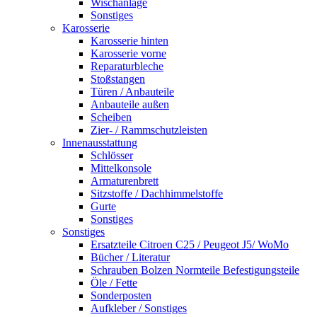
Wischanlage
Sonstiges
Karosserie
Karosserie hinten
Karosserie vorne
Reparaturbleche
Stoßstangen
Türen / Anbauteile
Anbauteile außen
Scheiben
Zier- / Rammschutzleisten
Innenausstattung
Schlösser
Mittelkonsole
Armaturenbrett
Sitzstoffe / Dachhimmelstoffe
Gurte
Sonstiges
Sonstiges
Ersatzteile Citroen C25 / Peugeot J5/ WoMo
Bücher / Literatur
Schrauben Bolzen Normteile Befestigungsteile
Öle / Fette
Sonderposten
Aufkleber / Sonstiges