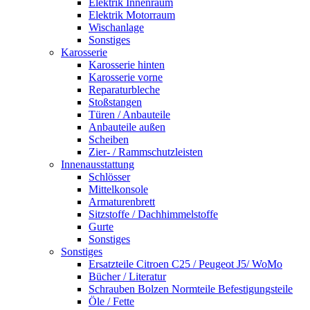
Elektrik Innenraum
Elektrik Motorraum
Wischanlage
Sonstiges
Karosserie
Karosserie hinten
Karosserie vorne
Reparaturbleche
Stoßstangen
Türen / Anbauteile
Anbauteile außen
Scheiben
Zier- / Rammschutzleisten
Innenausstattung
Schlösser
Mittelkonsole
Armaturenbrett
Sitzstoffe / Dachhimmelstoffe
Gurte
Sonstiges
Sonstiges
Ersatzteile Citroen C25 / Peugeot J5/ WoMo
Bücher / Literatur
Schrauben Bolzen Normteile Befestigungsteile
Öle / Fette