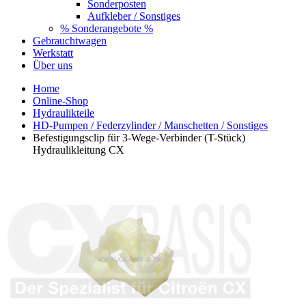
Sonderposten
Aufkleber / Sonstiges
% Sonderangebote %
Gebrauchtwagen
Werkstatt
Über uns
Home
Online-Shop
Hydraulikteile
HD-Pumpen / Federzylinder / Manschetten / Sonstiges
Befestigungsclip für 3-Wege-Verbinder (T-Stück)
Hydraulikleitung CX