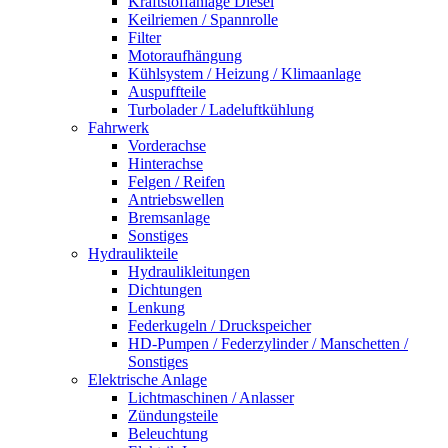
Kraftstoffanlage Diesel
Keilriemen / Spannrolle
Filter
Motoraufhängung
Kühlsystem / Heizung / Klimaanlage
Auspuffteile
Turbolader / Ladeluftkühlung
Fahrwerk
Vorderachse
Hinterachse
Felgen / Reifen
Antriebswellen
Bremsanlage
Sonstiges
Hydraulikteile
Hydraulikleitungen
Dichtungen
Lenkung
Federkugeln / Druckspeicher
HD-Pumpen / Federzylinder / Manschetten /
Sonstiges
Elektrische Anlage
Lichtmaschinen / Anlasser
Zündungsteile
Beleuchtung