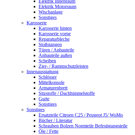
Elektrik Innenraum
Elektrik Motorraum
Wischanlage
Sonstiges
Karosserie
Karosserie hinten
Karosserie vorne
Reparaturbleche
Stoßstangen
Türen / Anbauteile
Anbauteile außen
Scheiben
Zier- / Rammschutzleisten
Innenausstattung
Schlösser
Mittelkonsole
Armaturenbrett
Sitzstoffe / Dachhimmelstoffe
Gurte
Sonstiges
Sonstiges
Ersatzteile Citroen C25 / Peugeot J5/ WoMo
Bücher / Literatur
Schrauben Bolzen Normteile Befestigungsteile
Öle / Fette