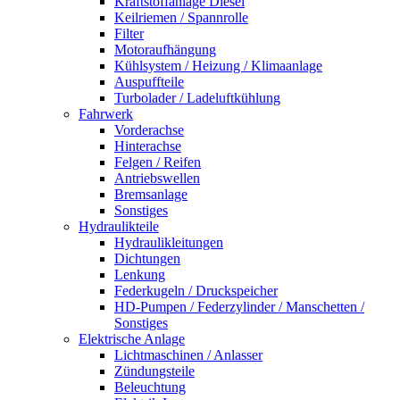
Kraftstoffanlage Diesel
Keilriemen / Spannrolle
Filter
Motoraufhängung
Kühlsystem / Heizung / Klimaanlage
Auspuffteile
Turbolader / Ladeluftkühlung
Fahrwerk
Vorderachse
Hinterachse
Felgen / Reifen
Antriebswellen
Bremsanlage
Sonstiges
Hydraulikteile
Hydraulikleitungen
Dichtungen
Lenkung
Federkugeln / Druckspeicher
HD-Pumpen / Federzylinder / Manschetten /
Sonstiges
Elektrische Anlage
Lichtmaschinen / Anlasser
Zündungsteile
Beleuchtung