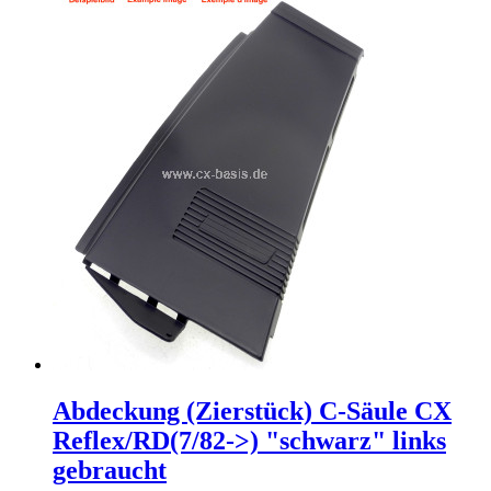
Abdeckung (Zierstück) C-Säule CX
Reflex/RD(7/82->) "schwarz" links
gebraucht