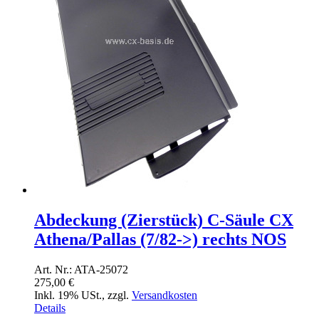
Abdeckung (Zierstück) C-Säule CX
Athena/Pallas (7/82->) rechts NOS
Art. Nr.: ATA-25072
275,00 €
Inkl. 19% USt.
,
zzgl.
Versandkosten
Details