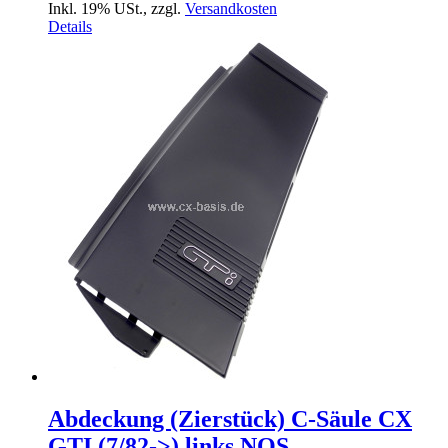
Inkl. 19% USt.
,
zzgl.
Versandkosten
Details
Abdeckung (Zierstück) C-Säule CX
GTI (7/82->) links NOS