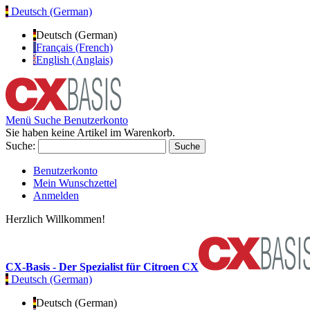
Deutsch (German)
Deutsch (German)
Français (French)
English (Anglais)
Menü
Suche
Benutzerkonto
Sie haben keine Artikel im Warenkorb.
Suche:
Suche
Benutzerkonto
Mein Wunschzettel
Anmelden
Herzlich Willkommen!
CX-Basis - Der Spezialist für Citroen CX
Deutsch (German)
Deutsch (German)