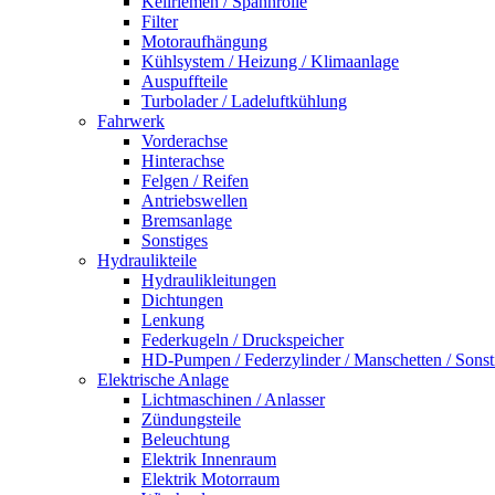
Keilriemen / Spannrolle
Filter
Motoraufhängung
Kühlsystem / Heizung / Klimaanlage
Auspuffteile
Turbolader / Ladeluftkühlung
Fahrwerk
Vorderachse
Hinterachse
Felgen / Reifen
Antriebswellen
Bremsanlage
Sonstiges
Hydraulikteile
Hydraulikleitungen
Dichtungen
Lenkung
Federkugeln / Druckspeicher
HD-Pumpen / Federzylinder / Manschetten / Sonst
Elektrische Anlage
Lichtmaschinen / Anlasser
Zündungsteile
Beleuchtung
Elektrik Innenraum
Elektrik Motorraum