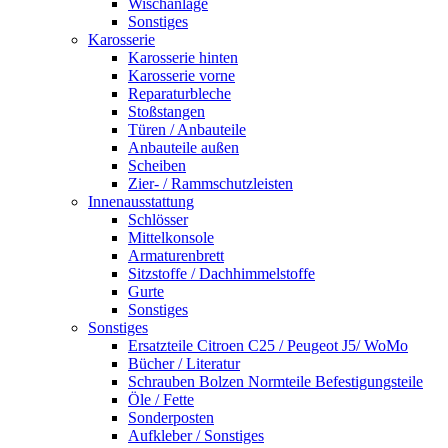
Wischanlage
Sonstiges
Karosserie
Karosserie hinten
Karosserie vorne
Reparaturbleche
Stoßstangen
Türen / Anbauteile
Anbauteile außen
Scheiben
Zier- / Rammschutzleisten
Innenausstattung
Schlösser
Mittelkonsole
Armaturenbrett
Sitzstoffe / Dachhimmelstoffe
Gurte
Sonstiges
Sonstiges
Ersatzteile Citroen C25 / Peugeot J5/ WoMo
Bücher / Literatur
Schrauben Bolzen Normteile Befestigungsteile
Öle / Fette
Sonderposten
Aufkleber / Sonstiges