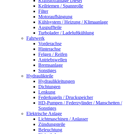
Kraftstoffanlage Diesel
Keilriemen / Spannrolle
Filter
Motoraufhängung
Kühlsystem / Heizung / Klimaanlage
Auspuffteile
Turbolader / Ladeluftkühlung
Fahrwerk
Vorderachse
Hinterachse
Felgen / Reifen
Antriebswellen
Bremsanlage
Sonstiges
Hydraulikteile
Hydraulikleitungen
Dichtungen
Lenkung
Federkugeln / Druckspeicher
HD-Pumpen / Federzylinder / Manschetten /
Sonstiges
Elektrische Anlage
Lichtmaschinen / Anlasser
Zündungsteile
Beleuchtung