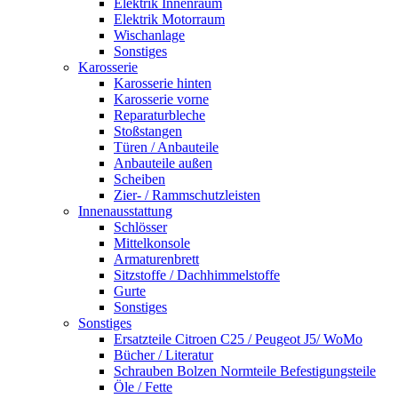
Elektrik Innenraum
Elektrik Motorraum
Wischanlage
Sonstiges
Karosserie
Karosserie hinten
Karosserie vorne
Reparaturbleche
Stoßstangen
Türen / Anbauteile
Anbauteile außen
Scheiben
Zier- / Rammschutzleisten
Innenausstattung
Schlösser
Mittelkonsole
Armaturenbrett
Sitzstoffe / Dachhimmelstoffe
Gurte
Sonstiges
Sonstiges
Ersatzteile Citroen C25 / Peugeot J5/ WoMo
Bücher / Literatur
Schrauben Bolzen Normteile Befestigungsteile
Öle / Fette