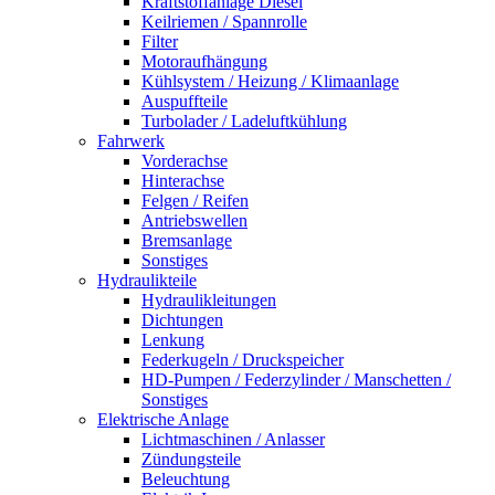
Kraftstoffanlage Diesel
Keilriemen / Spannrolle
Filter
Motoraufhängung
Kühlsystem / Heizung / Klimaanlage
Auspuffteile
Turbolader / Ladeluftkühlung
Fahrwerk
Vorderachse
Hinterachse
Felgen / Reifen
Antriebswellen
Bremsanlage
Sonstiges
Hydraulikteile
Hydraulikleitungen
Dichtungen
Lenkung
Federkugeln / Druckspeicher
HD-Pumpen / Federzylinder / Manschetten /
Sonstiges
Elektrische Anlage
Lichtmaschinen / Anlasser
Zündungsteile
Beleuchtung