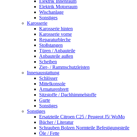
Elektrik Innenraum
Elektrik Motorraum
Wischanlage
Sonstiges
Karosserie
Karosserie hinten
Karosserie vorne
Reparaturbleche
Stoßstangen
Türen / Anbauteile
Anbauteile außen
Scheiben
Zier- / Rammschutzleisten
Innenausstattung
Schlösser
Mittelkonsole
Armaturenbrett
Sitzstoffe / Dachhimmelstoffe
Gurte
Sonstiges
Sonstiges
Ersatzteile Citroen C25 / Peugeot J5/ WoMo
Bücher / Literatur
Schrauben Bolzen Normteile Befestigungsteile
Öle / Fette