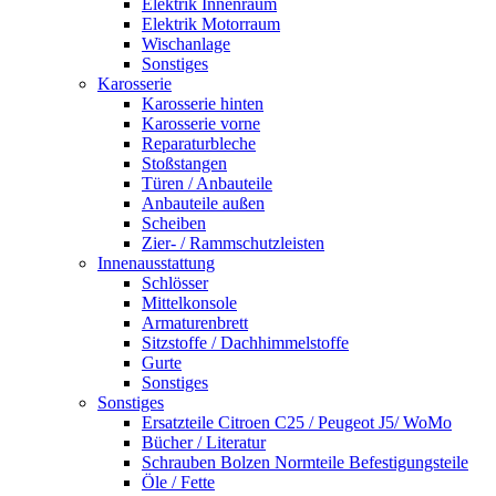
Elektrik Innenraum
Elektrik Motorraum
Wischanlage
Sonstiges
Karosserie
Karosserie hinten
Karosserie vorne
Reparaturbleche
Stoßstangen
Türen / Anbauteile
Anbauteile außen
Scheiben
Zier- / Rammschutzleisten
Innenausstattung
Schlösser
Mittelkonsole
Armaturenbrett
Sitzstoffe / Dachhimmelstoffe
Gurte
Sonstiges
Sonstiges
Ersatzteile Citroen C25 / Peugeot J5/ WoMo
Bücher / Literatur
Schrauben Bolzen Normteile Befestigungsteile
Öle / Fette