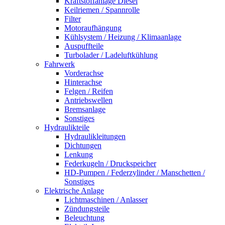
Kraftstoffanlage Diesel
Keilriemen / Spannrolle
Filter
Motoraufhängung
Kühlsystem / Heizung / Klimaanlage
Auspuffteile
Turbolader / Ladeluftkühlung
Fahrwerk
Vorderachse
Hinterachse
Felgen / Reifen
Antriebswellen
Bremsanlage
Sonstiges
Hydraulikteile
Hydraulikleitungen
Dichtungen
Lenkung
Federkugeln / Druckspeicher
HD-Pumpen / Federzylinder / Manschetten /
Sonstiges
Elektrische Anlage
Lichtmaschinen / Anlasser
Zündungsteile
Beleuchtung