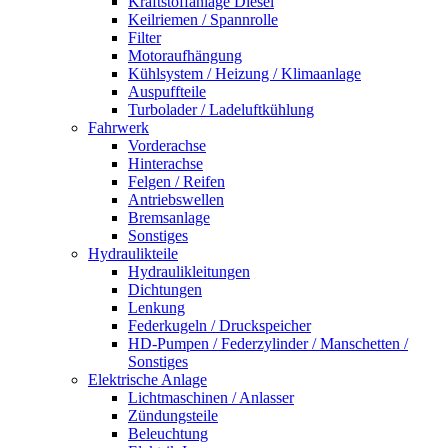
Kraftstoffanlage Diesel
Keilriemen / Spannrolle
Filter
Motoraufhängung
Kühlsystem / Heizung / Klimaanlage
Auspuffteile
Turbolader / Ladeluftkühlung
Fahrwerk
Vorderachse
Hinterachse
Felgen / Reifen
Antriebswellen
Bremsanlage
Sonstiges
Hydraulikteile
Hydraulikleitungen
Dichtungen
Lenkung
Federkugeln / Druckspeicher
HD-Pumpen / Federzylinder / Manschetten /
Sonstiges
Elektrische Anlage
Lichtmaschinen / Anlasser
Zündungsteile
Beleuchtung