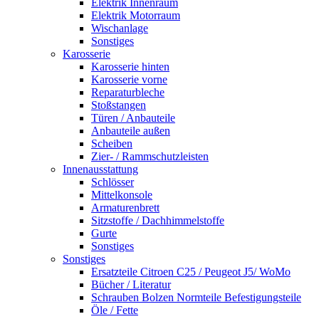
Elektrik Innenraum
Elektrik Motorraum
Wischanlage
Sonstiges
Karosserie
Karosserie hinten
Karosserie vorne
Reparaturbleche
Stoßstangen
Türen / Anbauteile
Anbauteile außen
Scheiben
Zier- / Rammschutzleisten
Innenausstattung
Schlösser
Mittelkonsole
Armaturenbrett
Sitzstoffe / Dachhimmelstoffe
Gurte
Sonstiges
Sonstiges
Ersatzteile Citroen C25 / Peugeot J5/ WoMo
Bücher / Literatur
Schrauben Bolzen Normteile Befestigungsteile
Öle / Fette