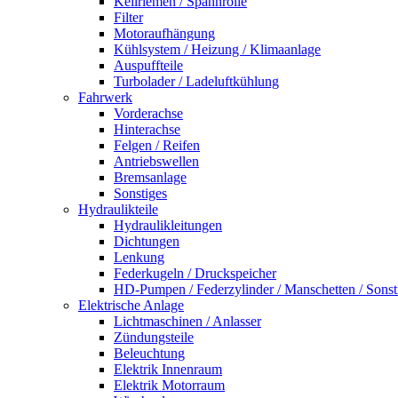
Keilriemen / Spannrolle
Filter
Motoraufhängung
Kühlsystem / Heizung / Klimaanlage
Auspuffteile
Turbolader / Ladeluftkühlung
Fahrwerk
Vorderachse
Hinterachse
Felgen / Reifen
Antriebswellen
Bremsanlage
Sonstiges
Hydraulikteile
Hydraulikleitungen
Dichtungen
Lenkung
Federkugeln / Druckspeicher
HD-Pumpen / Federzylinder / Manschetten / Sonst
Elektrische Anlage
Lichtmaschinen / Anlasser
Zündungsteile
Beleuchtung
Elektrik Innenraum
Elektrik Motorraum