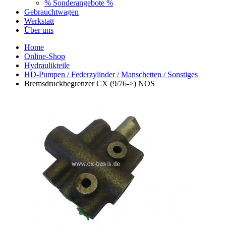
% Sonderangebote %
Gebrauchtwagen
Werkstatt
Über uns
Home
Online-Shop
Hydraulikteile
HD-Pumpen / Federzylinder / Manschetten / Sonstiges
Bremsdruckbegrenzer CX (9/76->) NOS