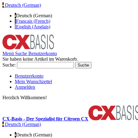
Deutsch (German)
Deutsch (German)
Français (French)
English (Anglais)
Menü
Suche
Benutzerkonto
Sie haben keine Artikel im Warenkorb.
Suche:
Suche
Benutzerkonto
Mein Wunschzettel
Anmelden
Herzlich Willkommen!
CX-Basis - Der Spezialist für Citroen CX
Deutsch (German)
Deutsch (German)