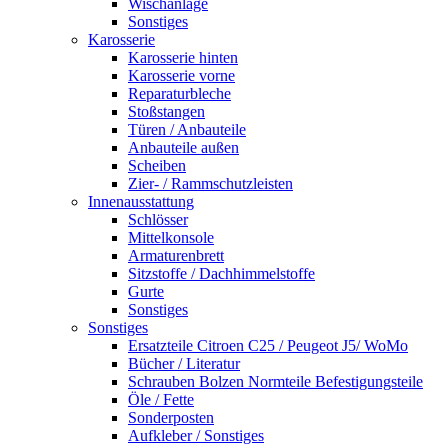
Wischanlage
Sonstiges
Karosserie
Karosserie hinten
Karosserie vorne
Reparaturbleche
Stoßstangen
Türen / Anbauteile
Anbauteile außen
Scheiben
Zier- / Rammschutzleisten
Innenausstattung
Schlösser
Mittelkonsole
Armaturenbrett
Sitzstoffe / Dachhimmelstoffe
Gurte
Sonstiges
Sonstiges
Ersatzteile Citroen C25 / Peugeot J5/ WoMo
Bücher / Literatur
Schrauben Bolzen Normteile Befestigungsteile
Öle / Fette
Sonderposten
Aufkleber / Sonstiges