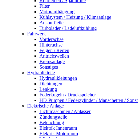
Keilriemen / Spannrolle
Filter
Motoraufhängung
Kühlsystem / Heizung / Klimaanlage
Auspuffteile
Turbolader / Ladeluftkühlung
Fahrwerk
Vorderachse
Hinterachse
Felgen / Reifen
Antriebswellen
Bremsanlage
Sonstiges
Hydraulikteile
Hydraulikleitungen
Dichtungen
Lenkung
Federkugeln / Druckspeicher
HD-Pumpen / Federzylinder / Manschetten / Sonst
Elektrische Anlage
Lichtmaschinen / Anlasser
Zündungsteile
Beleuchtung
Elektrik Innenraum
Elektrik Motorraum