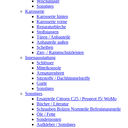
Wischanlage
Sonstiges
Karosserie
Karosserie hinten
Karosserie vorne
Reparaturbleche
Stoßstangen
Türen / Anbauteile
Anbauteile außen
Scheiben
Zier- / Rammschutzleisten
Innenausstattung
Schlösser
Mittelkonsole
Armaturenbrett
Sitzstoffe / Dachhimmelstoffe
Gurte
Sonstiges
Sonstiges
Ersatzteile Citroen C25 / Peugeot J5/ WoMo
Bücher / Literatur
Schrauben Bolzen Normteile Befestigungsteile
Öle / Fette
Sonderposten
Aufkleber / Sonstiges