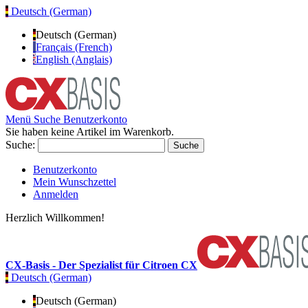
Deutsch (German)
Deutsch (German)
Français (French)
English (Anglais)
Menü
Suche
Benutzerkonto
Sie haben keine Artikel im Warenkorb.
Suche:
Suche
Benutzerkonto
Mein Wunschzettel
Anmelden
Herzlich Willkommen!
CX-Basis - Der Spezialist für Citroen CX
Deutsch (German)
Deutsch (German)