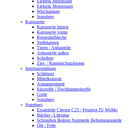
Elektrik Innenraum
Elektrik Motorraum
Wischanlage
Sonstiges
Karosserie
Karosserie hinten
Karosserie vorne
Reparaturbleche
Stoßstangen
Türen / Anbauteile
Anbauteile außen
Scheiben
Zier- / Rammschutzleisten
Innenausstattung
Schlösser
Mittelkonsole
Armaturenbrett
Sitzstoffe / Dachhimmelstoffe
Gurte
Sonstiges
Sonstiges
Ersatzteile Citroen C25 / Peugeot J5/ WoMo
Bücher / Literatur
Schrauben Bolzen Normteile Befestigungsteile
Öle / Fette