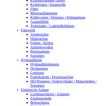
Kraftstoffanlage Diesel
Keilriemen / Spannrolle
Filter
Motoraufhängung
Kühlsystem / Heizung / Klimaanlage
Auspuffteile
Turbolader / Ladeluftkühlung
Fahrwerk
Vorderachse
Hinterachse
Felgen / Reifen
Antriebswellen
Bremsanlage
Sonstiges
Hydraulikteile
Hydraulikleitungen
Dichtungen
Lenkung
Federkugeln / Druckspeicher
HD-Pumpen / Federzylinder / Manschetten /
Sonstiges
Elektrische Anlage
Lichtmaschinen / Anlasser
Zündungsteile
Beleuchtung