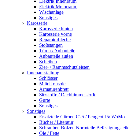
Elektrik Innenraum
Elektrik Motorraum
Wischanlage
Sonstiges
Karosserie
Karosserie hinten
Karosserie vorne
Reparaturbleche
Stoßstangen
Türen / Anbauteile
Anbauteile außen
Scheiben
Zier- / Rammschutzleisten
Innenausstattung
Schlösser
Mittelkonsole
Armaturenbrett
Sitzstoffe / Dachhimmelstoffe
Gurte
Sonstiges
Sonstiges
Ersatzteile Citroen C25 / Peugeot J5/ WoMo
Bücher / Literatur
Schrauben Bolzen Normteile Befestigungsteile
Öle / Fette