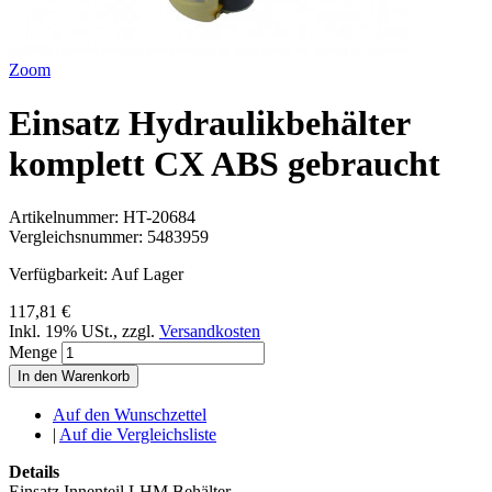
Zoom
Einsatz Hydraulikbehälter
komplett CX ABS gebraucht
Artikelnummer:
HT-20684
Vergleichsnummer:
5483959
Verfügbarkeit:
Auf Lager
117,81 €
Inkl. 19% USt.
,
zzgl.
Versandkosten
Menge
In den Warenkorb
Auf den Wunschzettel
|
Auf die Vergleichsliste
Details
Einsatz Innenteil LHM Behälter