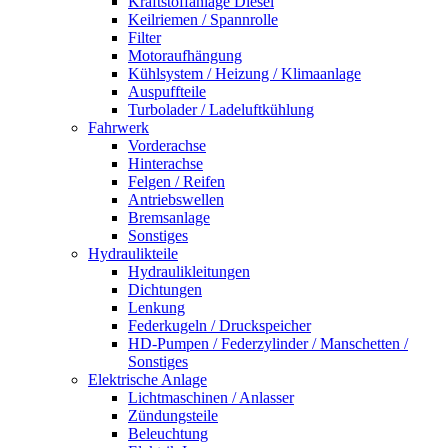
Kraftstoffanlage Diesel
Keilriemen / Spannrolle
Filter
Motoraufhängung
Kühlsystem / Heizung / Klimaanlage
Auspuffteile
Turbolader / Ladeluftkühlung
Fahrwerk
Vorderachse
Hinterachse
Felgen / Reifen
Antriebswellen
Bremsanlage
Sonstiges
Hydraulikteile
Hydraulikleitungen
Dichtungen
Lenkung
Federkugeln / Druckspeicher
HD-Pumpen / Federzylinder / Manschetten /
Sonstiges
Elektrische Anlage
Lichtmaschinen / Anlasser
Zündungsteile
Beleuchtung