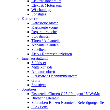
Elektrik Innenraum
Elektrik Motorraum
Wischanlage
Sonstiges
Karosserie
Karosserie hinten
Karosserie vorne
Reparaturbleche
Stoßstangen
Türen / Anbauteile
Anbauteile außen
Scheiben
Zier- / Rammschutzleisten
Innenausstattung
Schlösser
Mittelkonsole
Armaturenbrett
Sitzstoffe / Dachhimmelstoffe
Gurte
Sonstiges
Sonstiges
Ersatzteile Citroen C25 / Peugeot J5/ WoMo
Bücher / Literatur
Schrauben Bolzen Normteile Befestigungsteile
Öle / Fette