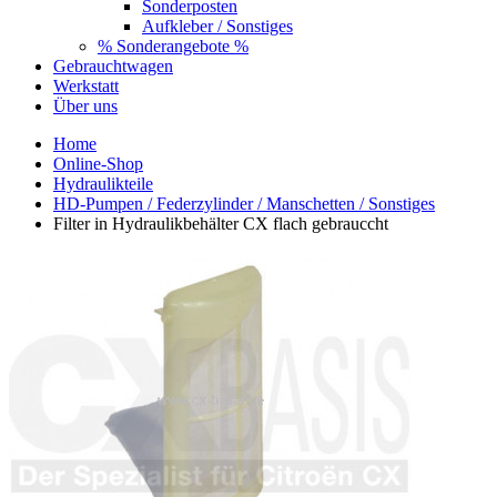
Sonderposten
Aufkleber / Sonstiges
% Sonderangebote %
Gebrauchtwagen
Werkstatt
Über uns
Home
Online-Shop
Hydraulikteile
HD-Pumpen / Federzylinder / Manschetten / Sonstiges
Filter in Hydraulikbehälter CX flach gebrauccht