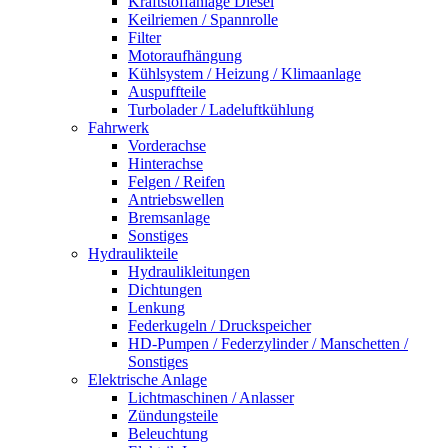
Kraftstoffanlage Diesel
Keilriemen / Spannrolle
Filter
Motoraufhängung
Kühlsystem / Heizung / Klimaanlage
Auspuffteile
Turbolader / Ladeluftkühlung
Fahrwerk
Vorderachse
Hinterachse
Felgen / Reifen
Antriebswellen
Bremsanlage
Sonstiges
Hydraulikteile
Hydraulikleitungen
Dichtungen
Lenkung
Federkugeln / Druckspeicher
HD-Pumpen / Federzylinder / Manschetten /
Sonstiges
Elektrische Anlage
Lichtmaschinen / Anlasser
Zündungsteile
Beleuchtung