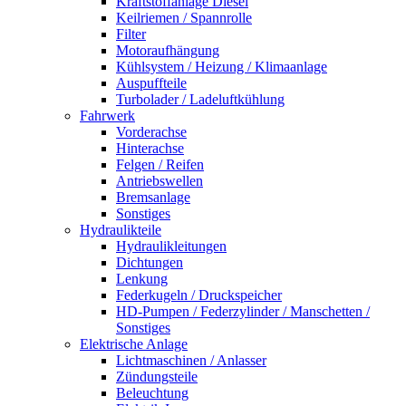
Kraftstoffanlage Diesel
Keilriemen / Spannrolle
Filter
Motoraufhängung
Kühlsystem / Heizung / Klimaanlage
Auspuffteile
Turbolader / Ladeluftkühlung
Fahrwerk
Vorderachse
Hinterachse
Felgen / Reifen
Antriebswellen
Bremsanlage
Sonstiges
Hydraulikteile
Hydraulikleitungen
Dichtungen
Lenkung
Federkugeln / Druckspeicher
HD-Pumpen / Federzylinder / Manschetten /
Sonstiges
Elektrische Anlage
Lichtmaschinen / Anlasser
Zündungsteile
Beleuchtung