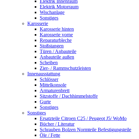
Elektrik Innenraum
Elektrik Motorraum
Wischanlage
Sonstiges
Karosserie
Karosserie hinten
Karosserie vorne
Reparaturbleche
Stoßstangen
Türen / Anbauteile
Anbauteile außen
Scheiben
Zier- / Rammschutzleisten
Innenausstattung
Schlösser
Mittelkonsole
Armaturenbrett
Sitzstoffe / Dachhimmelstoffe
Gurte
Sonstiges
Sonstiges
Ersatzteile Citroen C25 / Peugeot J5/ WoMo
Bücher / Literatur
Schrauben Bolzen Normteile Befestigungsteile
Öle / Fette