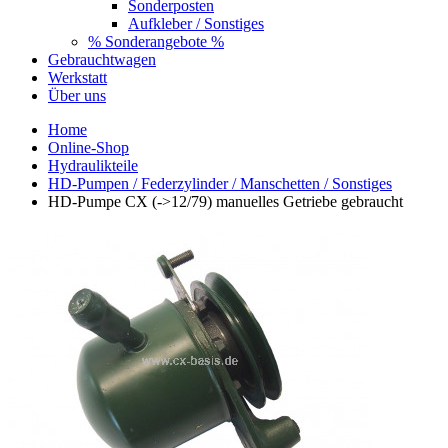
Sonderposten
Aufkleber / Sonstiges
% Sonderangebote %
Gebrauchtwagen
Werkstatt
Über uns
Home
Online-Shop
Hydraulikteile
HD-Pumpen / Federzylinder / Manschetten / Sonstiges
HD-Pumpe CX (->12/79) manuelles Getriebe gebraucht