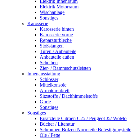
Elektrik Innenraum
Elektrik Motorraum
Wischanlage
Sonstiges
Karosserie
Karosserie hinten
Karosserie vorne
Reparaturbleche
Stoßstangen
Türen / Anbauteile
Anbauteile außen
Scheiben
Zier- / Rammschutzleisten
Innenausstattung
Schlösser
Mittelkonsole
Armaturenbrett
Sitzstoffe / Dachhimmelstoffe
Gurte
Sonstiges
Sonstiges
Ersatzteile Citroen C25 / Peugeot J5/ WoMo
Bücher / Literatur
Schrauben Bolzen Normteile Befestigungsteile
Öle / Fette