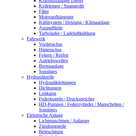
Kraftstoffanlage Diesel
Keilriemen / Spannrolle
Filter
Motoraufhängung
Kühlsystem / Heizung / Klimaanlage
Auspuffteile
Turbolader / Ladeluftkühlung
Fahrwerk
Vorderachse
Hinterachse
Felgen / Reifen
Antriebswellen
Bremsanlage
Sonstiges
Hydraulikteile
Hydraulikleitungen
Dichtungen
Lenkung
Federkugeln / Druckspeicher
HD-Pumpen / Federzylinder / Manschetten /
Sonstiges
Elektrische Anlage
Lichtmaschinen / Anlasser
Zündungsteile
Beleuchtung