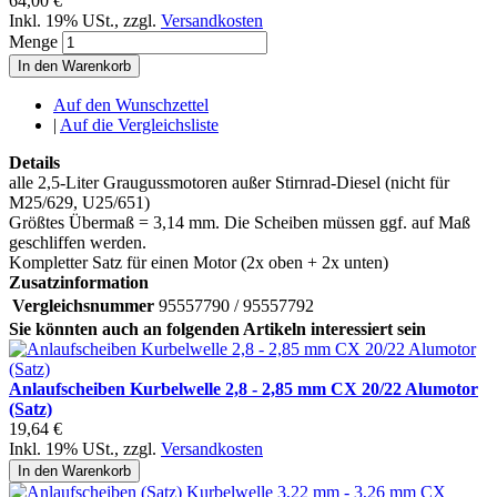
64,00 €
Inkl. 19% USt.
,
zzgl.
Versandkosten
Menge
In den Warenkorb
Auf den Wunschzettel
|
Auf die Vergleichsliste
Details
alle 2,5-Liter Graugussmotoren außer Stirnrad-Diesel (nicht für
M25/629, U25/651)
Größtes Übermaß = 3,14 mm. Die Scheiben müssen ggf. auf Maß
geschliffen werden.
Kompletter Satz für einen Motor (2x oben + 2x unten)
Zusatzinformation
Vergleichsnummer
95557790 / 95557792
Sie könnten auch an folgenden Artikeln interessiert sein
Anlaufscheiben Kurbelwelle 2,8 - 2,85 mm CX 20/22 Alumotor
(Satz)
19,64 €
Inkl. 19% USt.
,
zzgl.
Versandkosten
In den Warenkorb