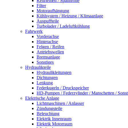
Keilriemen / Spannrolle
Filter
Motoraufhängung
Kühlsystem / Heizung / Klimaanlage
Auspuffteile
Turbolader / Ladeluftkühlung
Fahrwerk
Vorderachse
Hinterachse
Felgen / Reifen
Antriebswellen
Bremsanlage
Sonstiges
Hydraulikteile
Hydraulikleitungen
Dichtungen
Lenkung
Federkugeln / Druckspeicher
HD-Pumpen / Federzylinder / Manschetten / Sonst
Elektrische Anlage
Lichtmaschinen / Anlasser
Zündungsteile
Beleuchtung
Elektrik Innenraum
Elektrik Motorraum