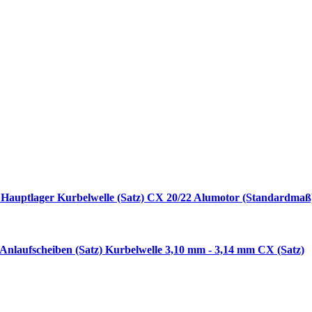
Hauptlager Kurbelwelle (Satz) CX 20/22 Alumotor (Standardmaß
Anlaufscheiben (Satz) Kurbelwelle 3,10 mm - 3,14 mm CX (Satz)