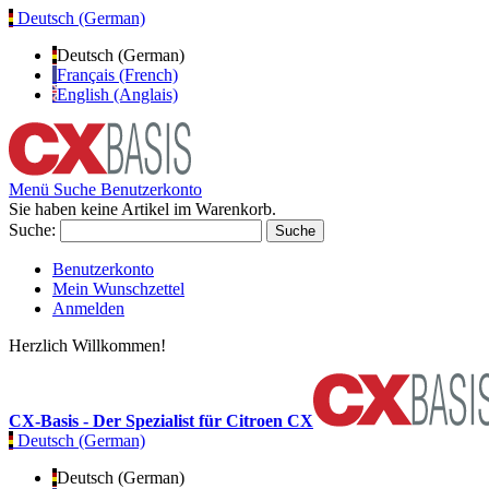
Deutsch (German)
Deutsch (German)
Français (French)
English (Anglais)
Menü
Suche
Benutzerkonto
Sie haben keine Artikel im Warenkorb.
Suche:
Suche
Benutzerkonto
Mein Wunschzettel
Anmelden
Herzlich Willkommen!
CX-Basis - Der Spezialist für Citroen CX
Deutsch (German)
Deutsch (German)