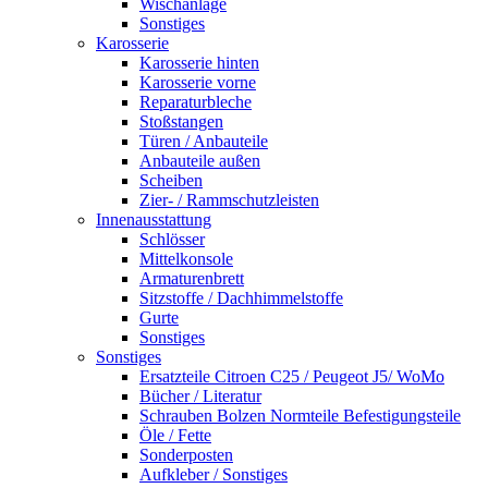
Wischanlage
Sonstiges
Karosserie
Karosserie hinten
Karosserie vorne
Reparaturbleche
Stoßstangen
Türen / Anbauteile
Anbauteile außen
Scheiben
Zier- / Rammschutzleisten
Innenausstattung
Schlösser
Mittelkonsole
Armaturenbrett
Sitzstoffe / Dachhimmelstoffe
Gurte
Sonstiges
Sonstiges
Ersatzteile Citroen C25 / Peugeot J5/ WoMo
Bücher / Literatur
Schrauben Bolzen Normteile Befestigungsteile
Öle / Fette
Sonderposten
Aufkleber / Sonstiges