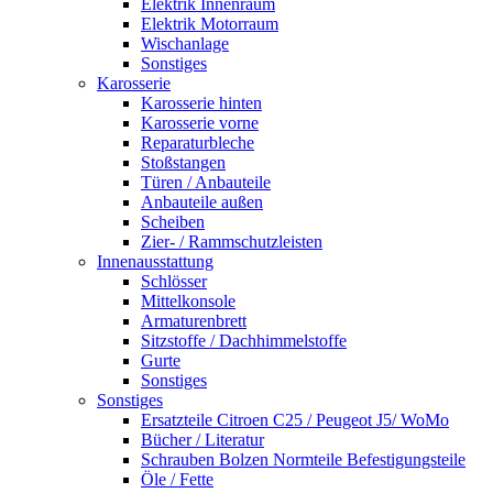
Elektrik Innenraum
Elektrik Motorraum
Wischanlage
Sonstiges
Karosserie
Karosserie hinten
Karosserie vorne
Reparaturbleche
Stoßstangen
Türen / Anbauteile
Anbauteile außen
Scheiben
Zier- / Rammschutzleisten
Innenausstattung
Schlösser
Mittelkonsole
Armaturenbrett
Sitzstoffe / Dachhimmelstoffe
Gurte
Sonstiges
Sonstiges
Ersatzteile Citroen C25 / Peugeot J5/ WoMo
Bücher / Literatur
Schrauben Bolzen Normteile Befestigungsteile
Öle / Fette