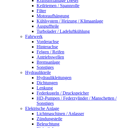
Kraftstoffanlage Diesel
Keilriemen / Spannrolle
Filter
Motoraufhängung
Kühlsystem / Heizung / Klimaanlage
Auspuffteile
Turbolader / Ladeluftkühlung
Fahrwerk
Vorderachse
Hinterachse
Felgen / Reifen
Antriebswellen
Bremsanlage
Sonstiges
Hydraulikteile
Hydraulikleitungen
Dichtungen
Lenkung
Federkugeln / Druckspeicher
HD-Pumpen / Federzylinder / Manschetten /
Sonstiges
Elektrische Anlage
Lichtmaschinen / Anlasser
Zündungsteile
Beleuchtung