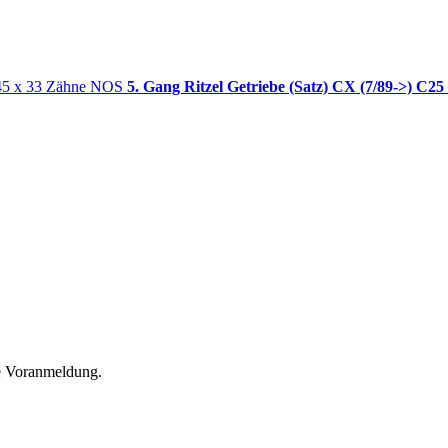
5. Gang Ritzel Getriebe (Satz) CX (7/89->) C25
he Voranmeldung.