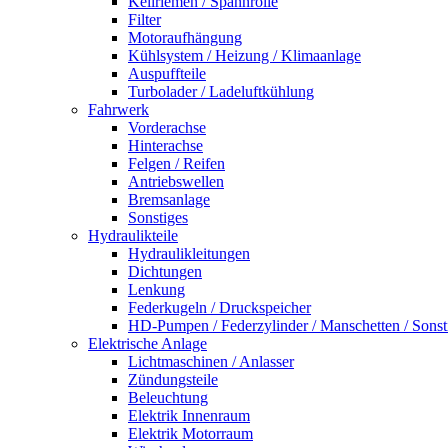
Keilriemen / Spannrolle
Filter
Motoraufhängung
Kühlsystem / Heizung / Klimaanlage
Auspuffteile
Turbolader / Ladeluftkühlung
Fahrwerk
Vorderachse
Hinterachse
Felgen / Reifen
Antriebswellen
Bremsanlage
Sonstiges
Hydraulikteile
Hydraulikleitungen
Dichtungen
Lenkung
Federkugeln / Druckspeicher
HD-Pumpen / Federzylinder / Manschetten / Sonst
Elektrische Anlage
Lichtmaschinen / Anlasser
Zündungsteile
Beleuchtung
Elektrik Innenraum
Elektrik Motorraum