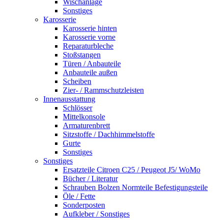
Wischanlage
Sonstiges
Karosserie
Karosserie hinten
Karosserie vorne
Reparaturbleche
Stoßstangen
Türen / Anbauteile
Anbauteile außen
Scheiben
Zier- / Rammschutzleisten
Innenausstattung
Schlösser
Mittelkonsole
Armaturenbrett
Sitzstoffe / Dachhimmelstoffe
Gurte
Sonstiges
Sonstiges
Ersatzteile Citroen C25 / Peugeot J5/ WoMo
Bücher / Literatur
Schrauben Bolzen Normteile Befestigungsteile
Öle / Fette
Sonderposten
Aufkleber / Sonstiges