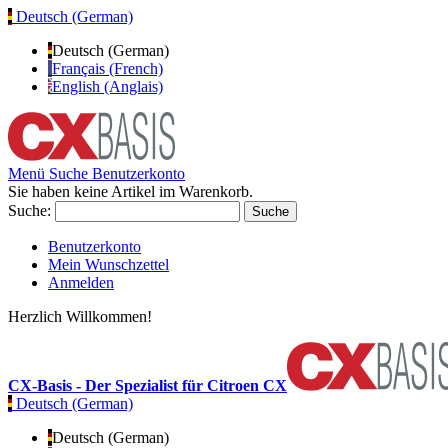
Deutsch (German)
Deutsch (German)
Français (French)
English (Anglais)
Menü
Suche
Benutzerkonto
Sie haben keine Artikel im Warenkorb.
Suche:
Suche
Benutzerkonto
Mein Wunschzettel
Anmelden
Herzlich Willkommen!
CX-Basis - Der Spezialist für Citroen CX
Deutsch (German)
Deutsch (German)