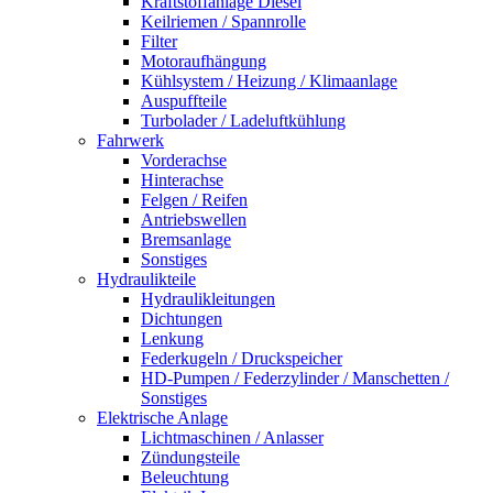
Kraftstoffanlage Diesel
Keilriemen / Spannrolle
Filter
Motoraufhängung
Kühlsystem / Heizung / Klimaanlage
Auspuffteile
Turbolader / Ladeluftkühlung
Fahrwerk
Vorderachse
Hinterachse
Felgen / Reifen
Antriebswellen
Bremsanlage
Sonstiges
Hydraulikteile
Hydraulikleitungen
Dichtungen
Lenkung
Federkugeln / Druckspeicher
HD-Pumpen / Federzylinder / Manschetten /
Sonstiges
Elektrische Anlage
Lichtmaschinen / Anlasser
Zündungsteile
Beleuchtung