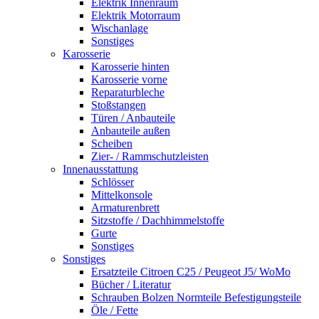
Elektrik Innenraum
Elektrik Motorraum
Wischanlage
Sonstiges
Karosserie
Karosserie hinten
Karosserie vorne
Reparaturbleche
Stoßstangen
Türen / Anbauteile
Anbauteile außen
Scheiben
Zier- / Rammschutzleisten
Innenausstattung
Schlösser
Mittelkonsole
Armaturenbrett
Sitzstoffe / Dachhimmelstoffe
Gurte
Sonstiges
Sonstiges
Ersatzteile Citroen C25 / Peugeot J5/ WoMo
Bücher / Literatur
Schrauben Bolzen Normteile Befestigungsteile
Öle / Fette