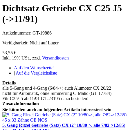
Dichtsatz Getriebe CX C25 J5
(->11/91)
Artikelnummer:
GT-19886
Verfügbarkeit:
Nicht auf Lager
53,55 €
Inkl. 19% USt.
,
zzgl.
Versandkosten
Auf den Wunschzettel
|
Auf die Vergleichsliste
Details
alle 5-Gang und 4-Gang (6/84->) auch Alumotor CX 20/22
nicht für Automatik, ohne Simmerring C-Matic (GT-17784).
Für C25/J5 ab 11/91 GT-23195 dazu bestellen!
Zusatzinformation
Sie könnten auch an folgenden Artikeln interessiert sein
5. Gang Ritzel Getriebe (Satz) CX (2° 10/80->, alle 7/82->12/85)