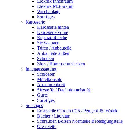
Elektrik Innenraum
Elektrik Motorraum
Wischanlage
Sonstiges
Karosserie
Karosserie hinten
Karosserie vorne
Reparaturbleche
Stoßstangen
Türen / Anbauteile
Anbauteile außen
Scheiben
Zier- / Rammschutzleisten
Innenausstattung
Schlösser
Mittelkonsole
Armaturenbrett
Sitzstoffe / Dachhimmelstoffe
Gurte
Sonstiges
Sonstiges
Ersatzteile Citroen C25 / Peugeot J5/ WoMo
Bücher / Literatur
Schrauben Bolzen Normteile Befestigungsteile
Öle / Fette