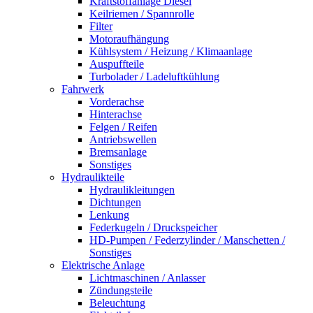
Kraftstoffanlage Diesel
Keilriemen / Spannrolle
Filter
Motoraufhängung
Kühlsystem / Heizung / Klimaanlage
Auspuffteile
Turbolader / Ladeluftkühlung
Fahrwerk
Vorderachse
Hinterachse
Felgen / Reifen
Antriebswellen
Bremsanlage
Sonstiges
Hydraulikteile
Hydraulikleitungen
Dichtungen
Lenkung
Federkugeln / Druckspeicher
HD-Pumpen / Federzylinder / Manschetten /
Sonstiges
Elektrische Anlage
Lichtmaschinen / Anlasser
Zündungsteile
Beleuchtung