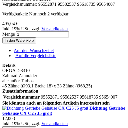
Vergleichsnummer:
95552871 95582537 95618735 95654007
Verfügbarkeit:
Nur noch 2 verfügbar
495,04 €
Inkl. 19% USt.
,
zzgl.
Versandkosten
Menge
In den Warenkorb
Auf den Wunschzettel
|
Auf die Vergleichsliste
Details
ORGA ->3310
Zahnrad Zahnräder
alle außer Turbos
45 Zähne (Ø93,1 Breite 18) x 33 Zähne (Ø68,25)
Zusatzinformation
Vergleichsnummer
95552871 95582537 95618735 95654007
Sie könnten auch an folgenden Artikeln interessiert sein
Dichtung Getriebe
Gehäuse CX C25 J5 groß
12,00 €
Inkl. 19% USt.
,
zzgl.
Versandkosten