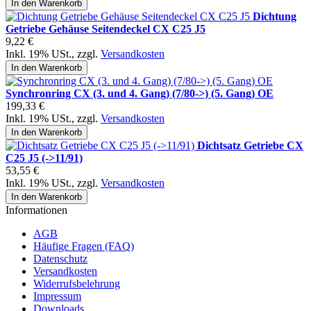
In den Warenkorb
Dichtung
Getriebe Gehäuse Seitendeckel CX C25 J5
9,22 €
Inkl. 19% USt.
,
zzgl.
Versandkosten
In den Warenkorb
Synchronring CX (3. und 4. Gang) (7/80->) (5. Gang) OE
199,33 €
Inkl. 19% USt.
,
zzgl.
Versandkosten
In den Warenkorb
Dichtsatz Getriebe CX
C25 J5 (->11/91)
53,55 €
Inkl. 19% USt.
,
zzgl.
Versandkosten
In den Warenkorb
Informationen
AGB
Häufige Fragen (FAQ)
Datenschutz
Versandkosten
Widerrufsbelehrung
Impressum
Downloads