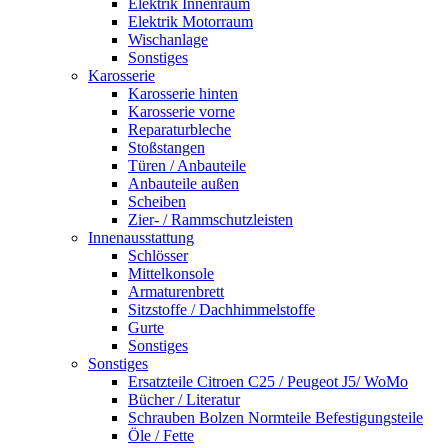
Elektrik Innenraum
Elektrik Motorraum
Wischanlage
Sonstiges
Karosserie
Karosserie hinten
Karosserie vorne
Reparaturbleche
Stoßstangen
Türen / Anbauteile
Anbauteile außen
Scheiben
Zier- / Rammschutzleisten
Innenausstattung
Schlösser
Mittelkonsole
Armaturenbrett
Sitzstoffe / Dachhimmelstoffe
Gurte
Sonstiges
Sonstiges
Ersatzteile Citroen C25 / Peugeot J5/ WoMo
Bücher / Literatur
Schrauben Bolzen Normteile Befestigungsteile
Öle / Fette