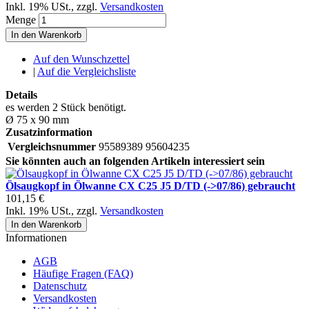
Inkl. 19% USt.
,
zzgl.
Versandkosten
Menge
In den Warenkorb
Auf den Wunschzettel
|
Auf die Vergleichsliste
Details
es werden 2 Stück benötigt.
Ø 75 x 90 mm
Zusatzinformation
Vergleichsnummer
95589389 95604235
Sie könnten auch an folgenden Artikeln interessiert sein
Ölsaugkopf in Ölwanne CX C25 J5 D/TD (->07/86) gebraucht
101,15 €
Inkl. 19% USt.
,
zzgl.
Versandkosten
In den Warenkorb
Informationen
AGB
Häufige Fragen (FAQ)
Datenschutz
Versandkosten