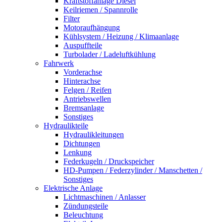
Kraftstoffanlage Diesel
Keilriemen / Spannrolle
Filter
Motoraufhängung
Kühlsystem / Heizung / Klimaanlage
Auspuffteile
Turbolader / Ladeluftkühlung
Fahrwerk
Vorderachse
Hinterachse
Felgen / Reifen
Antriebswellen
Bremsanlage
Sonstiges
Hydraulikteile
Hydraulikleitungen
Dichtungen
Lenkung
Federkugeln / Druckspeicher
HD-Pumpen / Federzylinder / Manschetten /
Sonstiges
Elektrische Anlage
Lichtmaschinen / Anlasser
Zündungsteile
Beleuchtung