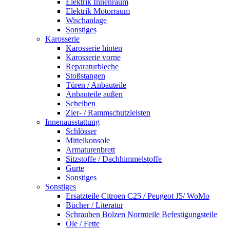
Elektrik Innenraum
Elektrik Motorraum
Wischanlage
Sonstiges
Karosserie
Karosserie hinten
Karosserie vorne
Reparaturbleche
Stoßstangen
Türen / Anbauteile
Anbauteile außen
Scheiben
Zier- / Rammschutzleisten
Innenausstattung
Schlösser
Mittelkonsole
Armaturenbrett
Sitzstoffe / Dachhimmelstoffe
Gurte
Sonstiges
Sonstiges
Ersatzteile Citroen C25 / Peugeot J5/ WoMo
Bücher / Literatur
Schrauben Bolzen Normteile Befestigungsteile
Öle / Fette