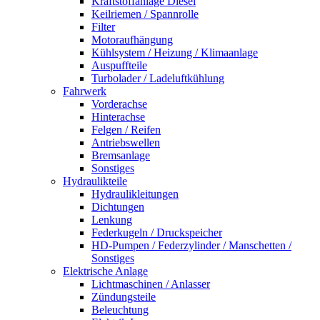
Kraftstoffanlage Diesel
Keilriemen / Spannrolle
Filter
Motoraufhängung
Kühlsystem / Heizung / Klimaanlage
Auspuffteile
Turbolader / Ladeluftkühlung
Fahrwerk
Vorderachse
Hinterachse
Felgen / Reifen
Antriebswellen
Bremsanlage
Sonstiges
Hydraulikteile
Hydraulikleitungen
Dichtungen
Lenkung
Federkugeln / Druckspeicher
HD-Pumpen / Federzylinder / Manschetten /
Sonstiges
Elektrische Anlage
Lichtmaschinen / Anlasser
Zündungsteile
Beleuchtung