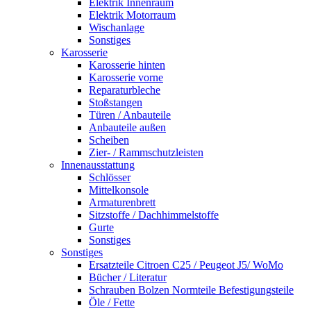
Elektrik Innenraum
Elektrik Motorraum
Wischanlage
Sonstiges
Karosserie
Karosserie hinten
Karosserie vorne
Reparaturbleche
Stoßstangen
Türen / Anbauteile
Anbauteile außen
Scheiben
Zier- / Rammschutzleisten
Innenausstattung
Schlösser
Mittelkonsole
Armaturenbrett
Sitzstoffe / Dachhimmelstoffe
Gurte
Sonstiges
Sonstiges
Ersatzteile Citroen C25 / Peugeot J5/ WoMo
Bücher / Literatur
Schrauben Bolzen Normteile Befestigungsteile
Öle / Fette