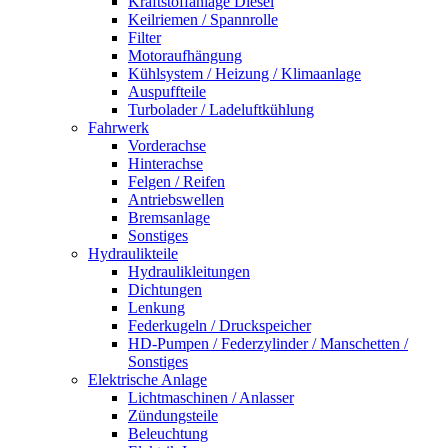
Kraftstoffanlage Diesel
Keilriemen / Spannrolle
Filter
Motoraufhängung
Kühlsystem / Heizung / Klimaanlage
Auspuffteile
Turbolader / Ladeluftkühlung
Fahrwerk
Vorderachse
Hinterachse
Felgen / Reifen
Antriebswellen
Bremsanlage
Sonstiges
Hydraulikteile
Hydraulikleitungen
Dichtungen
Lenkung
Federkugeln / Druckspeicher
HD-Pumpen / Federzylinder / Manschetten /
Sonstiges
Elektrische Anlage
Lichtmaschinen / Anlasser
Zündungsteile
Beleuchtung