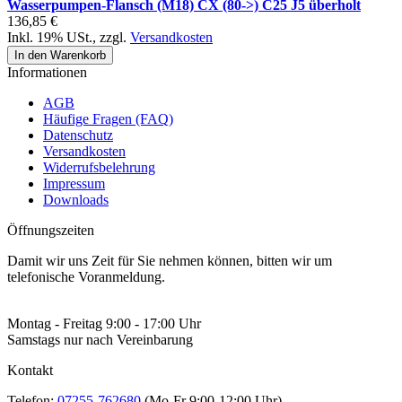
Wasserpumpen-Flansch (M18) CX (80->) C25 J5 überholt
136,85 €
Inkl. 19% USt.
,
zzgl.
Versandkosten
In den Warenkorb
Informationen
AGB
Häufige Fragen (FAQ)
Datenschutz
Versandkosten
Widerrufsbelehrung
Impressum
Downloads
Öffnungszeiten
Damit wir uns Zeit für Sie nehmen können, bitten wir um
telefonische Voranmeldung.
Montag - Freitag 9:00 - 17:00 Uhr
Samstags nur nach Vereinbarung
Kontakt
Telefon:
07255-762680
(Mo-Fr 9:00-12:00 Uhr)