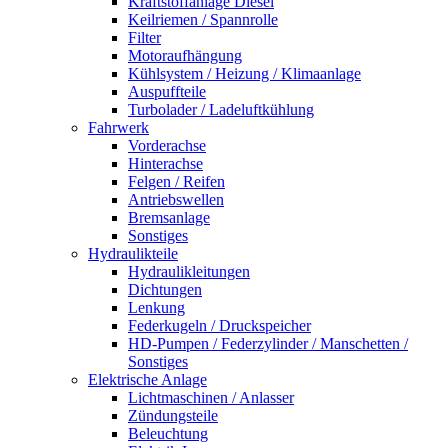
Kraftstoffanlage Diesel
Keilriemen / Spannrolle
Filter
Motoraufhängung
Kühlsystem / Heizung / Klimaanlage
Auspuffteile
Turbolader / Ladeluftkühlung
Fahrwerk
Vorderachse
Hinterachse
Felgen / Reifen
Antriebswellen
Bremsanlage
Sonstiges
Hydraulikteile
Hydraulikleitungen
Dichtungen
Lenkung
Federkugeln / Druckspeicher
HD-Pumpen / Federzylinder / Manschetten /
Sonstiges
Elektrische Anlage
Lichtmaschinen / Anlasser
Zündungsteile
Beleuchtung