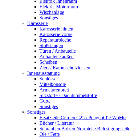
Elektrik Innenraum
Elektrik Motorraum
Wischanlage
Sonstiges
Karosserie
Karosserie hinten
Karosserie vorne
Reparaturbleche
Stoßstangen
Türen / Anbauteile
Anbauteile außen
Scheiben
Zier- / Rammschutzleisten
Innenausstattung
Schlösser
Mittelkonsole
Armaturenbrett
Sitzstoffe / Dachhimmelstoffe
Gurte
Sonstiges
Sonstiges
Ersatzteile Citroen C25 / Peugeot J5/ WoMo
Bücher / Literatur
Schrauben Bolzen Normteile Befestigungsteile
Öle / Fette