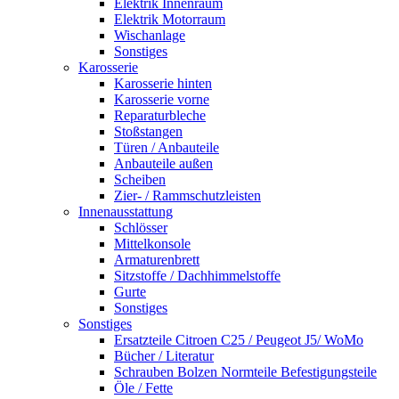
Elektrik Innenraum
Elektrik Motorraum
Wischanlage
Sonstiges
Karosserie
Karosserie hinten
Karosserie vorne
Reparaturbleche
Stoßstangen
Türen / Anbauteile
Anbauteile außen
Scheiben
Zier- / Rammschutzleisten
Innenausstattung
Schlösser
Mittelkonsole
Armaturenbrett
Sitzstoffe / Dachhimmelstoffe
Gurte
Sonstiges
Sonstiges
Ersatzteile Citroen C25 / Peugeot J5/ WoMo
Bücher / Literatur
Schrauben Bolzen Normteile Befestigungsteile
Öle / Fette