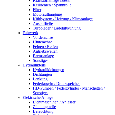
Kraftstoffanlage Diesel
Keilriemen / Spannrolle
Filter
Motoraufhängung
Kühlsystem / Heizung / Klimaanlage
Auspuffteile
Turbolader / Ladeluftkühlung
Fahrwerk
Vorderachse
Hinterachse
Felgen / Reifen
Antriebswellen
Bremsanlage
Sonstiges
Hydraulikteile
Hydraulikleitungen
Dichtungen
Lenkung
Federkugeln / Druckspeicher
HD-Pumpen / Federzylinder / Manschetten /
Sonstiges
Elektrische Anlage
Lichtmaschinen / Anlasser
Zündungsteile
Beleuchtung