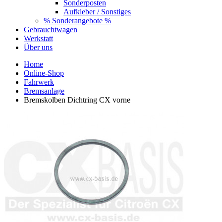
Sonderposten
Aufkleber / Sonstiges
% Sonderangebote %
Gebrauchtwagen
Werkstatt
Über uns
Home
Online-Shop
Fahrwerk
Bremsanlage
Bremskolben Dichtring CX vorne