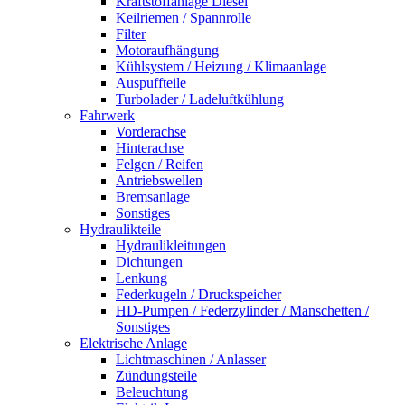
Kraftstoffanlage Diesel
Keilriemen / Spannrolle
Filter
Motoraufhängung
Kühlsystem / Heizung / Klimaanlage
Auspuffteile
Turbolader / Ladeluftkühlung
Fahrwerk
Vorderachse
Hinterachse
Felgen / Reifen
Antriebswellen
Bremsanlage
Sonstiges
Hydraulikteile
Hydraulikleitungen
Dichtungen
Lenkung
Federkugeln / Druckspeicher
HD-Pumpen / Federzylinder / Manschetten /
Sonstiges
Elektrische Anlage
Lichtmaschinen / Anlasser
Zündungsteile
Beleuchtung