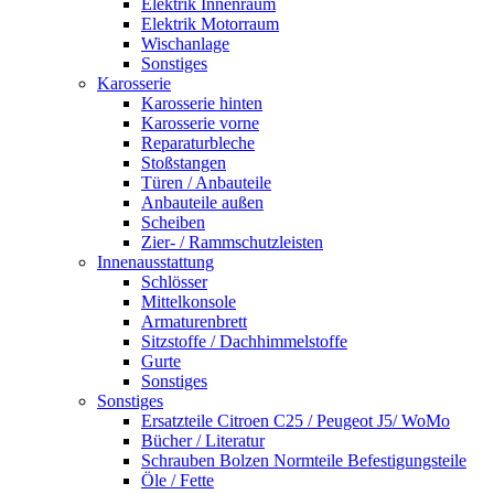
Elektrik Innenraum
Elektrik Motorraum
Wischanlage
Sonstiges
Karosserie
Karosserie hinten
Karosserie vorne
Reparaturbleche
Stoßstangen
Türen / Anbauteile
Anbauteile außen
Scheiben
Zier- / Rammschutzleisten
Innenausstattung
Schlösser
Mittelkonsole
Armaturenbrett
Sitzstoffe / Dachhimmelstoffe
Gurte
Sonstiges
Sonstiges
Ersatzteile Citroen C25 / Peugeot J5/ WoMo
Bücher / Literatur
Schrauben Bolzen Normteile Befestigungsteile
Öle / Fette