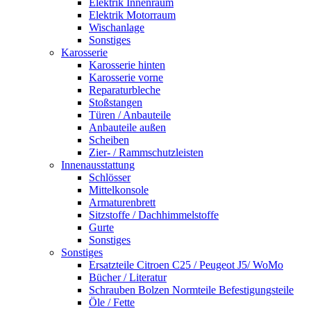
Elektrik Innenraum
Elektrik Motorraum
Wischanlage
Sonstiges
Karosserie
Karosserie hinten
Karosserie vorne
Reparaturbleche
Stoßstangen
Türen / Anbauteile
Anbauteile außen
Scheiben
Zier- / Rammschutzleisten
Innenausstattung
Schlösser
Mittelkonsole
Armaturenbrett
Sitzstoffe / Dachhimmelstoffe
Gurte
Sonstiges
Sonstiges
Ersatzteile Citroen C25 / Peugeot J5/ WoMo
Bücher / Literatur
Schrauben Bolzen Normteile Befestigungsteile
Öle / Fette