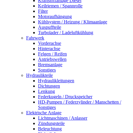
Kraftstoffanlage Diesel
Keilriemen / Spannrolle
Filter
Motoraufhängung
Kühlsystem / Heizung / Klimaanlage
Auspuffteile
Turbolader / Ladeluftkühlung
Fahrwerk
Vorderachse
Hinterachse
Felgen / Reifen
Antriebswellen
Bremsanlage
Sonstiges
Hydraulikteile
Hydraulikleitungen
Dichtungen
Lenkung
Federkugeln / Druckspeicher
HD-Pumpen / Federzylinder / Manschetten /
Sonstiges
Elektrische Anlage
Lichtmaschinen / Anlasser
Zündungsteile
Beleuchtung