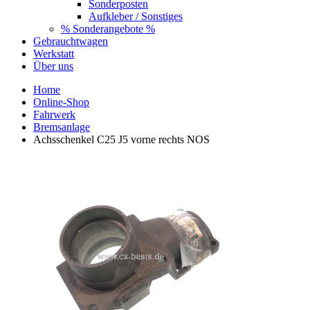
Sonderposten
Aufkleber / Sonstiges
% Sonderangebote %
Gebrauchtwagen
Werkstatt
Über uns
Home
Online-Shop
Fahrwerk
Bremsanlage
Achsschenkel C25 J5 vorne rechts NOS