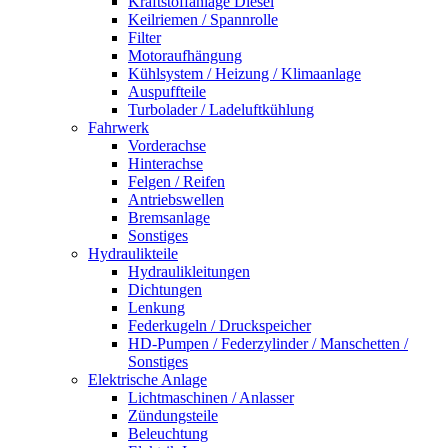
Kraftstoffanlage Diesel
Keilriemen / Spannrolle
Filter
Motoraufhängung
Kühlsystem / Heizung / Klimaanlage
Auspuffteile
Turbolader / Ladeluftkühlung
Fahrwerk
Vorderachse
Hinterachse
Felgen / Reifen
Antriebswellen
Bremsanlage
Sonstiges
Hydraulikteile
Hydraulikleitungen
Dichtungen
Lenkung
Federkugeln / Druckspeicher
HD-Pumpen / Federzylinder / Manschetten /
Sonstiges
Elektrische Anlage
Lichtmaschinen / Anlasser
Zündungsteile
Beleuchtung