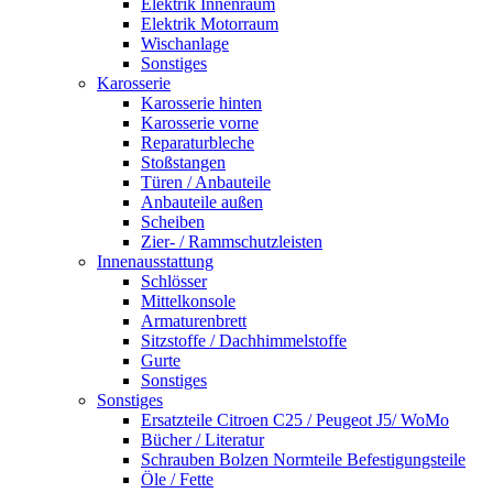
Elektrik Innenraum
Elektrik Motorraum
Wischanlage
Sonstiges
Karosserie
Karosserie hinten
Karosserie vorne
Reparaturbleche
Stoßstangen
Türen / Anbauteile
Anbauteile außen
Scheiben
Zier- / Rammschutzleisten
Innenausstattung
Schlösser
Mittelkonsole
Armaturenbrett
Sitzstoffe / Dachhimmelstoffe
Gurte
Sonstiges
Sonstiges
Ersatzteile Citroen C25 / Peugeot J5/ WoMo
Bücher / Literatur
Schrauben Bolzen Normteile Befestigungsteile
Öle / Fette