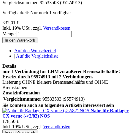
Vergleichsnummer:
95533503 (95574913)
Verfügbarkeit:
Nur noch 1 verfügbar
332,01 €
Inkl. 19% USt.
,
zzgl.
Versandkosten
Menge
In den Warenkorb
Auf den Wunschzettel
|
Auf die Vergleichsliste
Details
nur 1 Verbindung für LHM zu äußerer Bremssattelhälfte !
Ersetzt durch 95574913 mit 2 Verbindungen.
Lieferung OHNE kleinere Bremssattelhälfte und OHNE
Bremskolben
Zusatzinformation
Vergleichsnummer
95533503 (95574913)
Sie könnten auch an folgenden Artikeln interessiert sein
Nabe für Radlager
CX vorne (->2/82) NOS
178,50 €
Inkl. 19% USt.
,
zzgl.
Versandkosten
In den Warenkorb