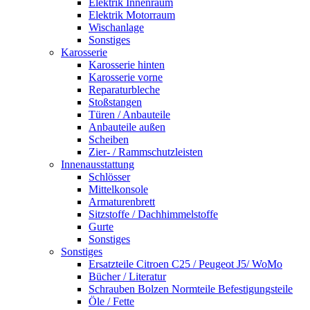
Elektrik Innenraum
Elektrik Motorraum
Wischanlage
Sonstiges
Karosserie
Karosserie hinten
Karosserie vorne
Reparaturbleche
Stoßstangen
Türen / Anbauteile
Anbauteile außen
Scheiben
Zier- / Rammschutzleisten
Innenausstattung
Schlösser
Mittelkonsole
Armaturenbrett
Sitzstoffe / Dachhimmelstoffe
Gurte
Sonstiges
Sonstiges
Ersatzteile Citroen C25 / Peugeot J5/ WoMo
Bücher / Literatur
Schrauben Bolzen Normteile Befestigungsteile
Öle / Fette