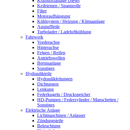
Kraftstoffanlage Diesel
Keilriemen / Spannrolle
Filter
Motoraufhängung
Kühlsystem / Heizung / Klimaanlage
Auspuffteile
Turbolader / Ladeluftkühlung
Fahrwerk
Vorderachse
Hinterachse
Felgen / Reifen
Antriebswellen
Bremsanlage
Sonstiges
Hydraulikteile
Hydraulikleitungen
Dichtungen
Lenkung
Federkugeln / Druckspeicher
HD-Pumpen / Federzylinder / Manschetten /
Sonstiges
Elektrische Anlage
Lichtmaschinen / Anlasser
Zündungsteile
Beleuchtung