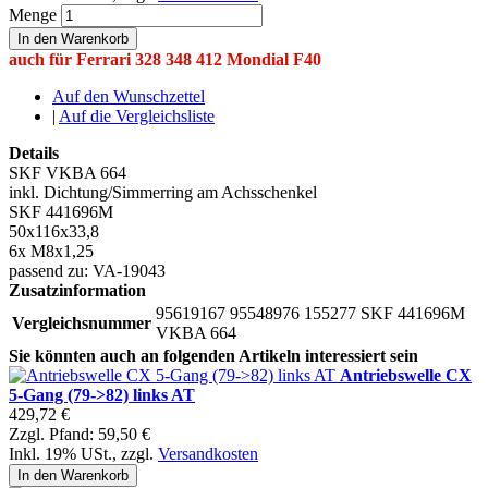
Menge
In den Warenkorb
auch für Ferrari 328 348 412 Mondial F40
Auf den Wunschzettel
|
Auf die Vergleichsliste
Details
SKF VKBA 664
inkl. Dichtung/Simmerring am Achsschenkel
SKF 441696M
50x116x33,8
6x M8x1,25
passend zu: VA-19043
Zusatzinformation
95619167 95548976 155277 SKF 441696M
Vergleichsnummer
VKBA 664
Sie könnten auch an folgenden Artikeln interessiert sein
Antriebswelle CX
5-Gang (79->82) links AT
429,72 €
Zzgl. Pfand:
59,50 €
Inkl. 19% USt.
,
zzgl.
Versandkosten
In den Warenkorb