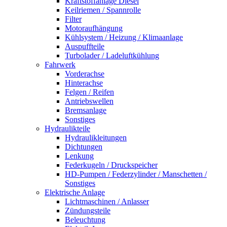
Kraftstoffanlage Diesel
Keilriemen / Spannrolle
Filter
Motoraufhängung
Kühlsystem / Heizung / Klimaanlage
Auspuffteile
Turbolader / Ladeluftkühlung
Fahrwerk
Vorderachse
Hinterachse
Felgen / Reifen
Antriebswellen
Bremsanlage
Sonstiges
Hydraulikteile
Hydraulikleitungen
Dichtungen
Lenkung
Federkugeln / Druckspeicher
HD-Pumpen / Federzylinder / Manschetten /
Sonstiges
Elektrische Anlage
Lichtmaschinen / Anlasser
Zündungsteile
Beleuchtung