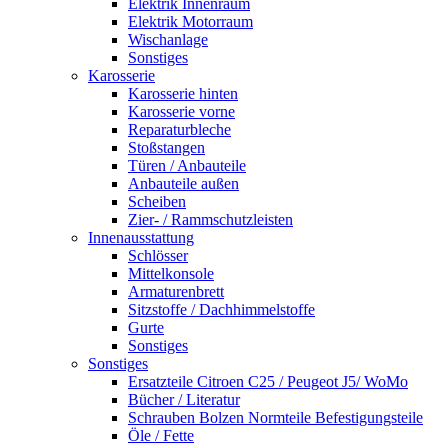
Elektrik Innenraum
Elektrik Motorraum
Wischanlage
Sonstiges
Karosserie
Karosserie hinten
Karosserie vorne
Reparaturbleche
Stoßstangen
Türen / Anbauteile
Anbauteile außen
Scheiben
Zier- / Rammschutzleisten
Innenausstattung
Schlösser
Mittelkonsole
Armaturenbrett
Sitzstoffe / Dachhimmelstoffe
Gurte
Sonstiges
Sonstiges
Ersatzteile Citroen C25 / Peugeot J5/ WoMo
Bücher / Literatur
Schrauben Bolzen Normteile Befestigungsteile
Öle / Fette