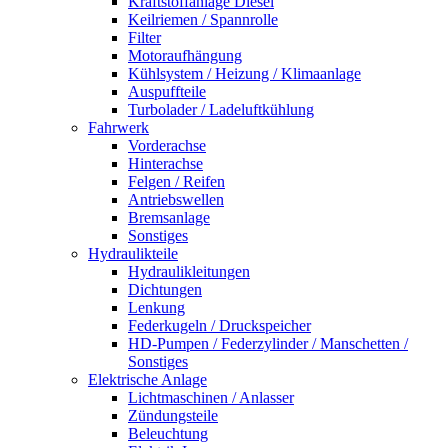
Kraftstoffanlage Diesel
Keilriemen / Spannrolle
Filter
Motoraufhängung
Kühlsystem / Heizung / Klimaanlage
Auspuffteile
Turbolader / Ladeluftkühlung
Fahrwerk
Vorderachse
Hinterachse
Felgen / Reifen
Antriebswellen
Bremsanlage
Sonstiges
Hydraulikteile
Hydraulikleitungen
Dichtungen
Lenkung
Federkugeln / Druckspeicher
HD-Pumpen / Federzylinder / Manschetten /
Sonstiges
Elektrische Anlage
Lichtmaschinen / Anlasser
Zündungsteile
Beleuchtung