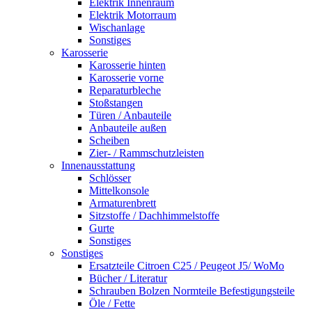
Elektrik Innenraum
Elektrik Motorraum
Wischanlage
Sonstiges
Karosserie
Karosserie hinten
Karosserie vorne
Reparaturbleche
Stoßstangen
Türen / Anbauteile
Anbauteile außen
Scheiben
Zier- / Rammschutzleisten
Innenausstattung
Schlösser
Mittelkonsole
Armaturenbrett
Sitzstoffe / Dachhimmelstoffe
Gurte
Sonstiges
Sonstiges
Ersatzteile Citroen C25 / Peugeot J5/ WoMo
Bücher / Literatur
Schrauben Bolzen Normteile Befestigungsteile
Öle / Fette