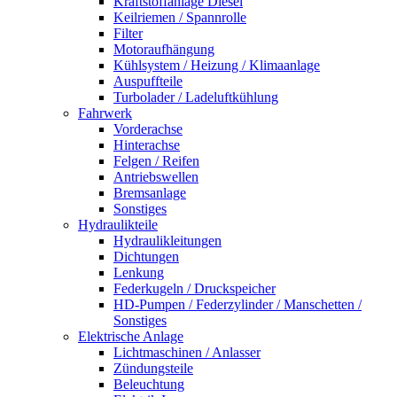
Kraftstoffanlage Diesel
Keilriemen / Spannrolle
Filter
Motoraufhängung
Kühlsystem / Heizung / Klimaanlage
Auspuffteile
Turbolader / Ladeluftkühlung
Fahrwerk
Vorderachse
Hinterachse
Felgen / Reifen
Antriebswellen
Bremsanlage
Sonstiges
Hydraulikteile
Hydraulikleitungen
Dichtungen
Lenkung
Federkugeln / Druckspeicher
HD-Pumpen / Federzylinder / Manschetten /
Sonstiges
Elektrische Anlage
Lichtmaschinen / Anlasser
Zündungsteile
Beleuchtung