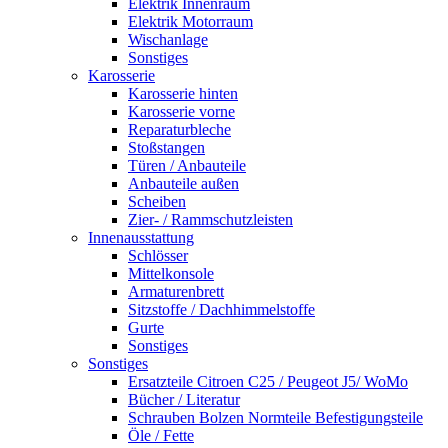
Elektrik Innenraum
Elektrik Motorraum
Wischanlage
Sonstiges
Karosserie
Karosserie hinten
Karosserie vorne
Reparaturbleche
Stoßstangen
Türen / Anbauteile
Anbauteile außen
Scheiben
Zier- / Rammschutzleisten
Innenausstattung
Schlösser
Mittelkonsole
Armaturenbrett
Sitzstoffe / Dachhimmelstoffe
Gurte
Sonstiges
Sonstiges
Ersatzteile Citroen C25 / Peugeot J5/ WoMo
Bücher / Literatur
Schrauben Bolzen Normteile Befestigungsteile
Öle / Fette