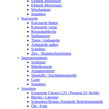
Elektrik Innenraum
Elektrik Motorraum
Wischanlage
Sonstiges
Karosserie
Karosserie hinten
Karosserie vorne
Reparaturbleche
Stoßstangen
Türen / Anbauteile
Anbauteile außen
Scheiben
Zier- / Rammschutzleisten
Innenausstattung
Schlösser
Mittelkonsole
Armaturenbrett
Sitzstoffe / Dachhimmelstoffe
Gurte
Sonstiges
Sonstiges
Ersatzteile Citroen C25 / Peugeot J5/ WoMo
Bücher / Literatur
Schrauben Bolzen Normteile Befestigungsteile
Öle / Fette