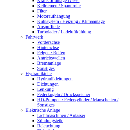
Kraftstoffanlage Diesel
Keilriemen / Spannrolle
Filter
Motoraufhängung
Kühlsystem / Heizung / Klimaanlage
Auspuffteile
Turbolader / Ladeluftkühlung
Fahrwerk
Vorderachse
Hinterachse
Felgen / Reifen
Antriebswellen
Bremsanlage
Sonstiges
Hydraulikteile
Hydraulikleitungen
Dichtungen
Lenkung
Federkugeln / Druckspeicher
HD-Pumpen / Federzylinder / Manschetten /
Sonstiges
Elektrische Anlage
Lichtmaschinen / Anlasser
Zündungsteile
Beleuchtung