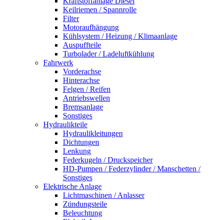
Kraftstoffanlage Diesel
Keilriemen / Spannrolle
Filter
Motoraufhängung
Kühlsystem / Heizung / Klimaanlage
Auspuffteile
Turbolader / Ladeluftkühlung
Fahrwerk
Vorderachse
Hinterachse
Felgen / Reifen
Antriebswellen
Bremsanlage
Sonstiges
Hydraulikteile
Hydraulikleitungen
Dichtungen
Lenkung
Federkugeln / Druckspeicher
HD-Pumpen / Federzylinder / Manschetten /
Sonstiges
Elektrische Anlage
Lichtmaschinen / Anlasser
Zündungsteile
Beleuchtung