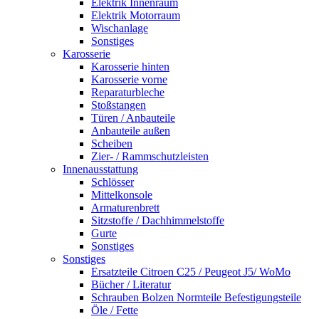
Elektrik Innenraum
Elektrik Motorraum
Wischanlage
Sonstiges
Karosserie
Karosserie hinten
Karosserie vorne
Reparaturbleche
Stoßstangen
Türen / Anbauteile
Anbauteile außen
Scheiben
Zier- / Rammschutzleisten
Innenausstattung
Schlösser
Mittelkonsole
Armaturenbrett
Sitzstoffe / Dachhimmelstoffe
Gurte
Sonstiges
Sonstiges
Ersatzteile Citroen C25 / Peugeot J5/ WoMo
Bücher / Literatur
Schrauben Bolzen Normteile Befestigungsteile
Öle / Fette