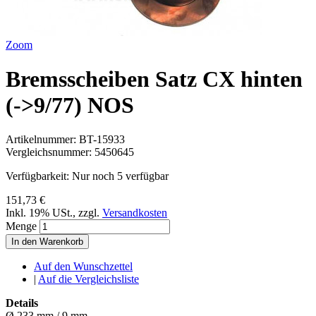
Zoom
Bremsscheiben Satz CX hinten
(->9/77) NOS
Artikelnummer:
BT-15933
Vergleichsnummer:
5450645
Verfügbarkeit:
Nur noch 5 verfügbar
151,73 €
Inkl. 19% USt.
,
zzgl.
Versandkosten
Menge
In den Warenkorb
Auf den Wunschzettel
|
Auf die Vergleichsliste
Details
Ø 233 mm / 9 mm