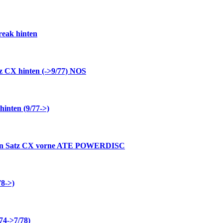
eak hinten
z CX hinten (->9/77) NOS
inten (9/77->)
en Satz CX vorne ATE POWERDISC
8->)
74->7/78)