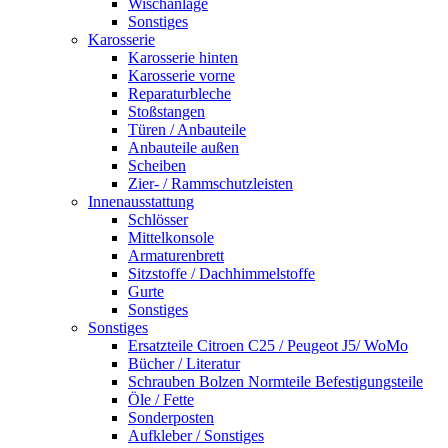
Wischanlage
Sonstiges
Karosserie
Karosserie hinten
Karosserie vorne
Reparaturbleche
Stoßstangen
Türen / Anbauteile
Anbauteile außen
Scheiben
Zier- / Rammschutzleisten
Innenausstattung
Schlösser
Mittelkonsole
Armaturenbrett
Sitzstoffe / Dachhimmelstoffe
Gurte
Sonstiges
Sonstiges
Ersatzteile Citroen C25 / Peugeot J5/ WoMo
Bücher / Literatur
Schrauben Bolzen Normteile Befestigungsteile
Öle / Fette
Sonderposten
Aufkleber / Sonstiges