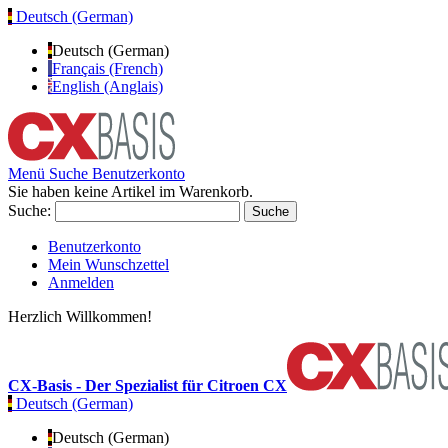
Deutsch (German)
Deutsch (German)
Français (French)
English (Anglais)
Menü
Suche
Benutzerkonto
Sie haben keine Artikel im Warenkorb.
Suche:
Suche
Benutzerkonto
Mein Wunschzettel
Anmelden
Herzlich Willkommen!
CX-Basis - Der Spezialist für Citroen CX
Deutsch (German)
Deutsch (German)