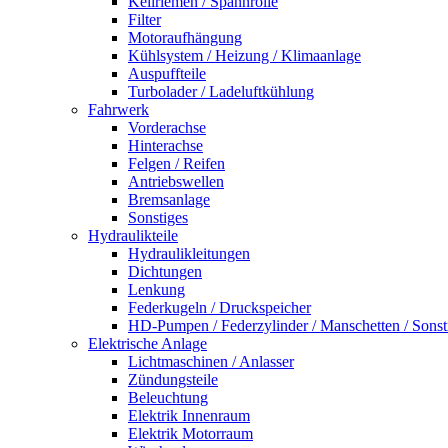
Keilriemen / Spannrolle
Filter
Motoraufhängung
Kühlsystem / Heizung / Klimaanlage
Auspuffteile
Turbolader / Ladeluftkühlung
Fahrwerk
Vorderachse
Hinterachse
Felgen / Reifen
Antriebswellen
Bremsanlage
Sonstiges
Hydraulikteile
Hydraulikleitungen
Dichtungen
Lenkung
Federkugeln / Druckspeicher
HD-Pumpen / Federzylinder / Manschetten / Sonst
Elektrische Anlage
Lichtmaschinen / Anlasser
Zündungsteile
Beleuchtung
Elektrik Innenraum
Elektrik Motorraum